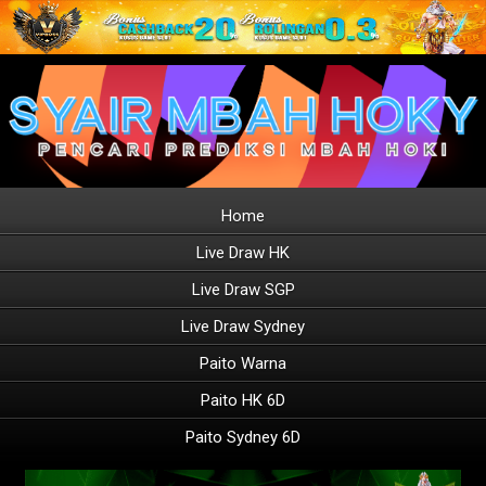
Home
Live Draw HK
Live Draw SGP
Live Draw Sydney
Paito Warna
Paito HK 6D
Paito Sydney 6D