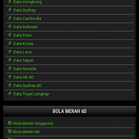
Data Hongkong
Data Sydney
Data Cambodia
Data Bullseye
Data Pcso
Data Korea
Data Laos
Data Taipei
Data Nevada
Data HK 6D
Data Sydney 6D
Data Togel Lengkap
BOLA MERAH 6D
Bola Merah Singapore
Bola Merah HK