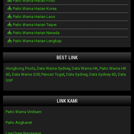
Paito Warna Harian Pcso
Paito Warna Harian Korea
Paito Warna Harian Laos
Paito Warna Harian Taipei
Paito Warna Harian Nevada
Paito Warna Harian Lengkap
BEST LINK
Hongkong Pools
,
Data Warna Sydney
,
Data Warna HK
,
Paito Warna HK
6D
,
Data Warna SGP
,
Pencari Togel
,
Data Sydney
,
Data Sydney 6D
,
Data
SGP
LINK KAMI
Paito Warna Virdsam
Paito Angkanet
Live Draw Nagasaon