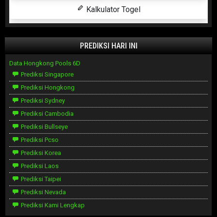
Kalkulator Togel
PREDIKSI HARI INI
Data Hongkong Pools 6D
Prediksi Singapore
Prediksi Hongkong
Prediksi Sydney
Prediksi Cambodia
Prediksi Bullseye
Prediksi Pcso
Prediksi Korea
Prediksi Laos
Prediksi Taipei
Prediksi Nevada
Prediksi Kami Lengkap