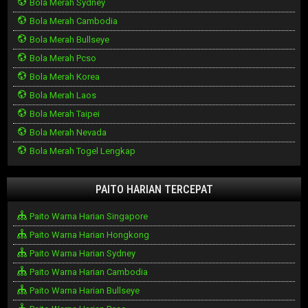
Bola Merah Sydney
Bola Merah Cambodia
Bola Merah Bullseye
Bola Merah Pcso
Bola Merah Korea
Bola Merah Laos
Bola Merah Taipei
Bola Merah Nevada
Bola Merah Togel Lengkap
PAITO HARIAN TERCEPAT
Paito Warna Harian Singapore
Paito Warna Harian Hongkong
Paito Warna Harian Sydney
Paito Warna Harian Cambodia
Paito Warna Harian Bullseye