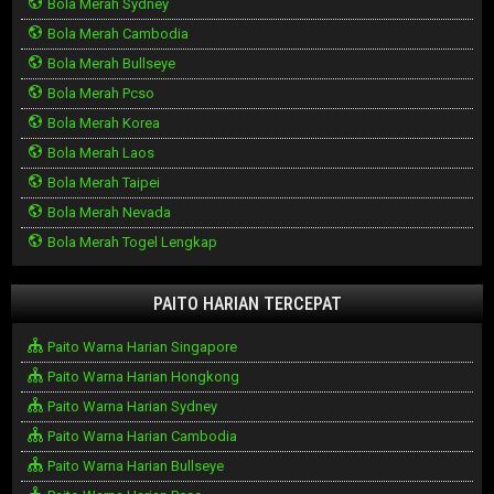
Bola Merah Sydney
Bola Merah Cambodia
Bola Merah Bullseye
Bola Merah Pcso
Bola Merah Korea
Bola Merah Laos
Bola Merah Taipei
Bola Merah Nevada
Bola Merah Togel Lengkap
PAITO HARIAN TERCEPAT
Paito Warna Harian Singapore
Paito Warna Harian Hongkong
Paito Warna Harian Sydney
Paito Warna Harian Cambodia
Paito Warna Harian Bullseye