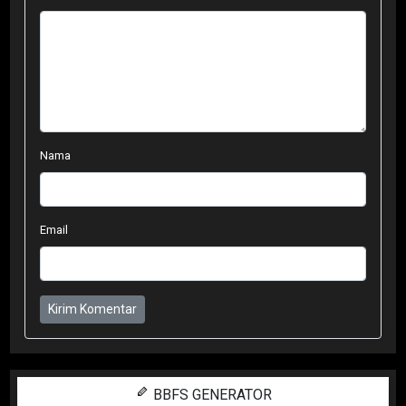
Nama
Email
Kirim Komentar
BBFS GENERATOR