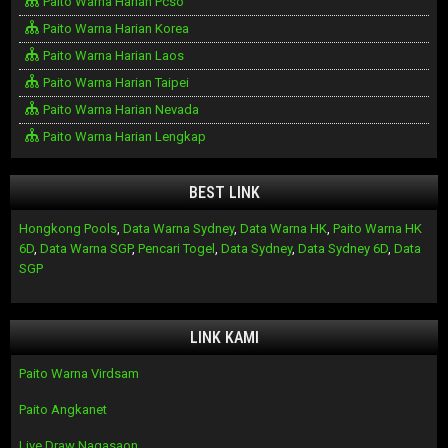
Paito Warna Harian Pcso
Paito Warna Harian Korea
Paito Warna Harian Laos
Paito Warna Harian Taipei
Paito Warna Harian Nevada
Paito Warna Harian Lengkap
BEST LINK
Hongkong Pools
,
Data Warna Sydney
,
Data Warna HK
,
Paito Warna HK
6D
,
Data Warna SGP
,
Pencari Togel
,
Data Sydney
,
Data Sydney 6D
,
Data
SGP
LINK KAMI
Paito Warna Virdsam
Paito Angkanet
Live Draw Nagasaon