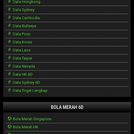
Data Hongkong
Data Sydney
Data Cambodia
Data Bullseye
Data Pcso
Data Korea
Data Laos
Data Taipei
Data Nevada
Data HK 6D
Data Sydney 6D
Data Togel Lengkap
BOLA MERAH 6D
Bola Merah Singapore
Bola Merah HK