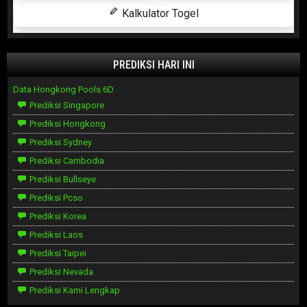
Kalkulator Togel
PREDIKSI HARI INI
Data Hongkong Pools 6D
Prediksi Singapore
Prediksi Hongkong
Prediksi Sydney
Prediksi Cambodia
Prediksi Bullseye
Prediksi Pcso
Prediksi Korea
Prediksi Laos
Prediksi Taipei
Prediksi Nevada
Prediksi Kami Lengkap