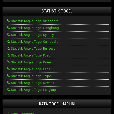
STATISTIK TOGEL
Statistik Angka Togel Singapore
Statistik Angka Togel Hongkong
Statistik Angka Togel Sydney
Statistik Angka Togel Cambodia
Statistik Angka Togel Bullseye
Statistik Angka Togel Pcso
Statistik Angka Togel Korea
Statistik Angka Togel Laos
Statistik Angka Togel Taipei
Statistik Angka Togel Nevada
Statistik Angka Togel Lengkap
DATA TOGEL HARI INI
Data Singapore