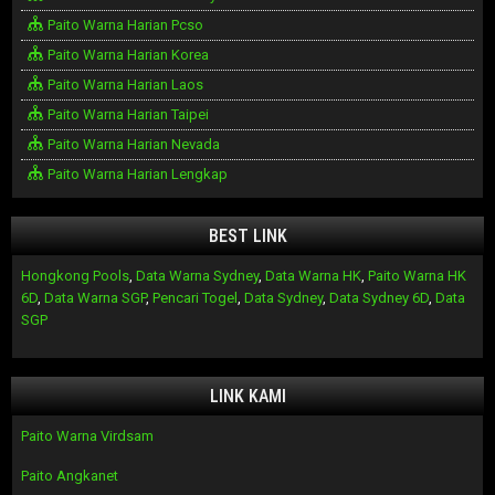
Paito Warna Harian Pcso
Paito Warna Harian Korea
Paito Warna Harian Laos
Paito Warna Harian Taipei
Paito Warna Harian Nevada
Paito Warna Harian Lengkap
BEST LINK
Hongkong Pools
,
Data Warna Sydney
,
Data Warna HK
,
Paito Warna HK
6D
,
Data Warna SGP
,
Pencari Togel
,
Data Sydney
,
Data Sydney 6D
,
Data
SGP
LINK KAMI
Paito Warna Virdsam
Paito Angkanet