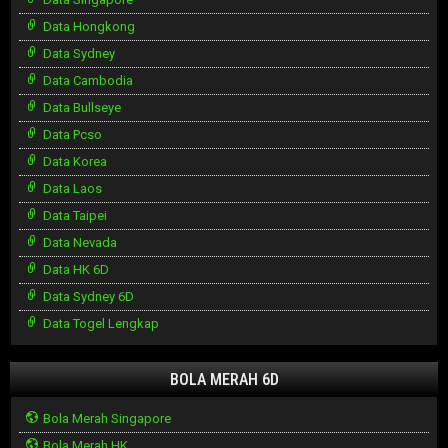
Data Hongkong
Data Sydney
Data Cambodia
Data Bullseye
Data Pcso
Data Korea
Data Laos
Data Taipei
Data Nevada
Data HK 6D
Data Sydney 6D
Data Togel Lengkap
BOLA MERAH 6D
Bola Merah Singapore
Bola Merah HK