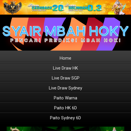
Home
Live Draw HK
Live Draw SGP
Live Draw Sydney
Paito Warna
Paito HK 6D
Paito Sydney 6D