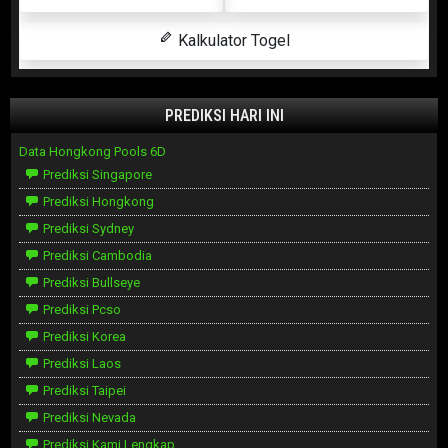
Kalkulator Togel
PREDIKSI HARI INI
Data Hongkong Pools 6D
Prediksi Singapore
Prediksi Hongkong
Prediksi Sydney
Prediksi Cambodia
Prediksi Bullseye
Prediksi Pcso
Prediksi Korea
Prediksi Laos
Prediksi Taipei
Prediksi Nevada
Prediksi Kami Lengkap