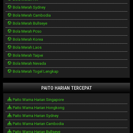
Bola Merah Sydney
Bola Merah Cambodia
Bola Merah Bullseye
Bola Merah Pcso
Bola Merah Korea
Bola Merah Laos
Bola Merah Taipei
Bola Merah Nevada
Bola Merah Togel Lengkap
PAITO HARIAN TERCEPAT
Paito Warna Harian Singapore
Paito Warna Harian Hongkong
Paito Warna Harian Sydney
Paito Warna Harian Cambodia
Paito Warna Harian Bullseye