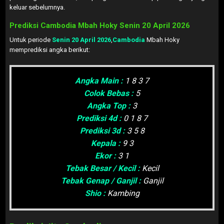
keluar sebelumnya.
Prediksi Cambodia Mbah Hoky Senin
20 April 2026
Untuk periode
Senin 20 April 2026
,
Cambodia
Mbah Hoky
memprediksi angka berikut:
Angka Main :
1 8 3 7
Colok Bebas :
5
Angka Top :
3
Prediksi 4d :
0 1 8 7
Prediksi 3d :
3 5 8
Kepala :
9 3
Ekor :
3 1
Tebak Besar / Kecil :
Kecil
Tebak Genap / Ganjil :
Ganjil
Shio :
Kambing