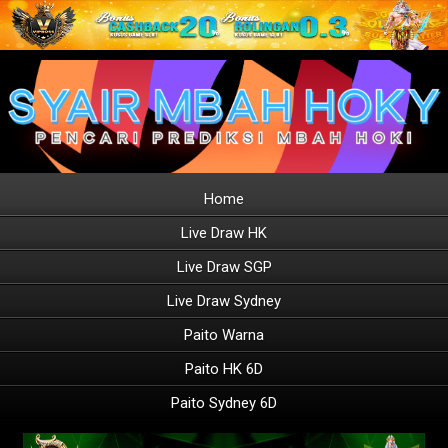
Home
Live Draw HK
Live Draw SGP
Live Draw Sydney
Paito Warna
Paito HK 6D
Paito Sydney 6D