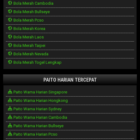
Bola Merah Cambodia
Bola Merah Bullseye
Bola Merah Pcso
Bola Merah Korea
Bola Merah Laos
Bola Merah Taipei
Bola Merah Nevada
Bola Merah Togel Lengkap
PAITO HARIAN TERCEPAT
Paito Warna Harian Singapore
Paito Warna Harian Hongkong
Paito Warna Harian Sydney
Paito Warna Harian Cambodia
Paito Warna Harian Bullseye
Paito Warna Harian Pcso