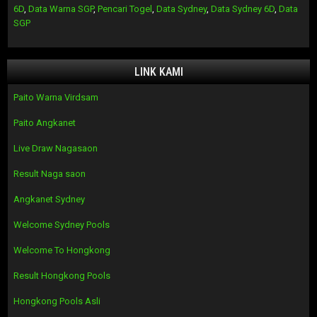
6D
,
Data Warna SGP
,
Pencari Togel
,
Data Sydney
,
Data Sydney 6D
,
Data
SGP
LINK KAMI
Paito Warna Virdsam
Paito Angkanet
Live Draw Nagasaon
Result Naga saon
Angkanet Sydney
Welcome Sydney Pools
Welcome To Hongkong
Result Hongkong Pools
Hongkong Pools Asli