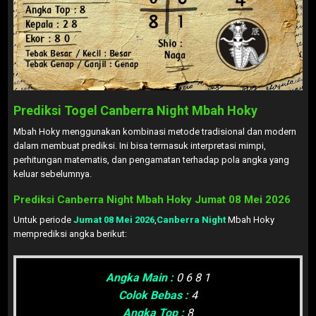
Prediksi Togel Canberra Night Mbah Hoky
Mbah Hoky menggunakan kombinasi metode tradisional dan modern
dalam membuat prediksi. Ini bisa termasuk interpretasi mimpi,
perhitungan matematis, dan pengamatan terhadap pola angka yang
keluar sebelumnya.
Prediksi Canberra Night Mbah Hoky Jumat
08 Mei 2026
Untuk periode
Jumat 08 Mei 2026
,
Canberra Night
Mbah Hoky
memprediksi angka berikut:
Angka Main :
0 6 8 1
Colok Bebas :
4
Angka Top :
8