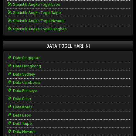
Statistik Angka Togel Laos
Statistik Angka Togel Taipei
Statistik Angka Togel Nevada
Statistik Angka Togel Lengkap
DATA TOGEL HARI INI
Data Singapore
Data Hongkong
Data Sydney
Data Cambodia
Data Bullseye
Data Pcso
Data Korea
Data Laos
Data Taipei
Data Nevada