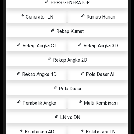
BBFS GENERATOR
Generator LN
Rumus Harian
Rekap Kumat
Rekap Angka CT
Rekap Angka 3D
Rekap Angka 2D
Rekap Angka 4D
Pola Dasar All
Pola Dasar
Pembalik Angka
Multi Kombinasi
LN vs DN
Kombinasi 4D
Kolaborasi LN