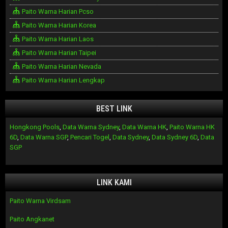
Paito Warna Harian Pcso
Paito Warna Harian Korea
Paito Warna Harian Laos
Paito Warna Harian Taipei
Paito Warna Harian Nevada
Paito Warna Harian Lengkap
BEST LINK
Hongkong Pools
,
Data Warna Sydney
,
Data Warna HK
,
Paito Warna HK
6D
,
Data Warna SGP
,
Pencari Togel
,
Data Sydney
,
Data Sydney 6D
,
Data
SGP
LINK KAMI
Paito Warna Virdsam
Paito Angkanet