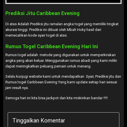
Prediksi Jitu Caribbean Evening
Di atas Adalah Prediksi jitu ramalan angka togel yang memiliki tingkat
akurasi tinggi. Prediksi ini dibuat oleh Mbah Hoky hasil dari
memecahkan kode syair togel di atas.
Rumus Togel Caribbean Evening Hari Ini
Rumus togel adalah metode yang digunakan untuk memperkirakan
angka yang akan keluar. Menggunakan rumus abadi yang kami miliki
dapat meningkatkan peluang pemain untuk menang.
Selalu kunjugi website kami untuk mendapatkan Syair, Prediksi jitu dan
Rumus togel Caribbean Evening Yang kami update setiap hari sesuai
jam result nya.
Semoga hari ini kita bisa jackpot dan kita miskinkan bandar !!!!!
Tinggalkan Komentar