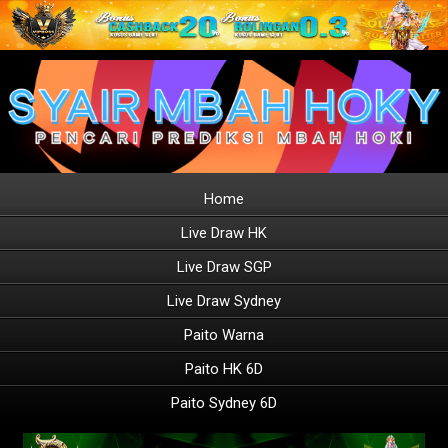
Home
Live Draw HK
Live Draw SGP
Live Draw Sydney
Paito Warna
Paito HK 6D
Paito Sydney 6D