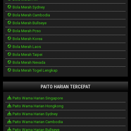
Bola Merah Sydney
Bola Merah Cambodia
Bola Merah Bullseye
Bola Merah Pcso
Bola Merah Korea
Bola Merah Laos
Bola Merah Taipei
Bola Merah Nevada
Bola Merah Togel Lengkap
PAITO HARIAN TERCEPAT
Paito Warna Harian Singapore
Paito Warna Harian Hongkong
Paito Warna Harian Sydney
Paito Warna Harian Cambodia
Paito Warna Harian Bullseye