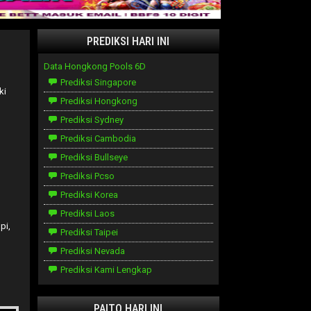
PREDIKSI HARI INI
Data Hongkong Pools 6D
Prediksi Singapore
ki
Prediksi Hongkong
Prediksi Sydney
Prediksi Cambodia
Prediksi Bullseye
Prediksi Pcso
Prediksi Korea
Prediksi Laos
pi,
Prediksi Taipei
Prediksi Nevada
Prediksi Kami Lengkap
PAITO HARI INI