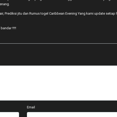
enang.
r, Prediksi jitu dan Rumus togel Caribbean Evening Yang kami update setiap h
bandar !!!!!
Email