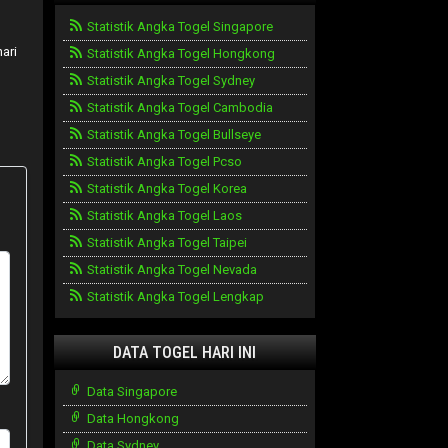
Statistik Angka Togel Singapore
ari
Statistik Angka Togel Hongkong
Statistik Angka Togel Sydney
Statistik Angka Togel Cambodia
Statistik Angka Togel Bullseye
Statistik Angka Togel Pcso
Statistik Angka Togel Korea
Statistik Angka Togel Laos
Statistik Angka Togel Taipei
Statistik Angka Togel Nevada
Statistik Angka Togel Lengkap
DATA TOGEL HARI INI
Data Singapore
Data Hongkong
Data Sydney