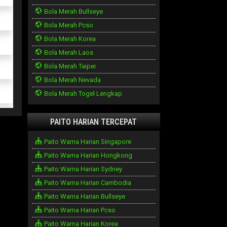
Bola Merah Bullseye
Bola Merah Pcso
Bola Merah Korea
Bola Merah Laos
Bola Merah Taipei
Bola Merah Nevada
Bola Merah Togel Lengkap
PAITO HARIAN TERCEPAT
Paito Warna Harian Singapore
Paito Warna Harian Hongkong
Paito Warna Harian Sydney
Paito Warna Harian Cambodia
Paito Warna Harian Bullseye
Paito Warna Harian Pcso
Paito Warna Harian Korea