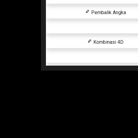
Pembalik Angka
Kombinasi 4D