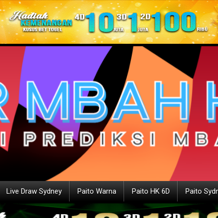
Live Draw Sydney
Paito Warna
Paito HK 6D
Paito Syd