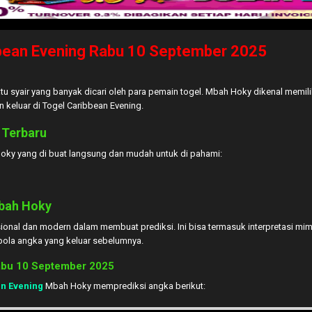
bbean Evening Rabu 10 September 2025
u syair yang banyak dicari oleh para pemain togel. Mbah Hoky dikenal memili
eluar di Togel Caribbean Evening.
 Terbaru
Hoky yang di buat langsung dan mudah untuk di pahami:
Mbah Hoky
al dan modern dalam membuat prediksi. Ini bisa termasuk interpretasi mim
pola angka yang keluar sebelumnya.
abu
10 September 2025
n Evening
Mbah Hoky memprediksi angka berikut: