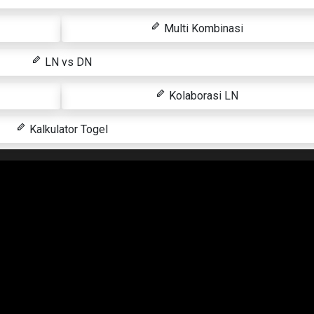
Multi Kombinasi
LN vs DN
Kolaborasi LN
Kalkulator Togel