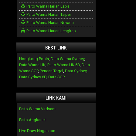
Paito Warna Harian Laos
Paito Warna Harian Taipei
Paito Warna Harian Nevada
Paito Warna Harian Lengkap
BEST LINK
Hongkong Pools
,
Data Warna Sydney
,
Data Warna HK
,
Paito Warna HK 6D
,
Data
Warna SGP
,
Pencari Togel
,
Data Sydney
,
Data Sydney 6D
,
Data SGP
LINK KAMI
Paito Warna Virdsam
Paito Angkanet
Live Draw Nagasaon