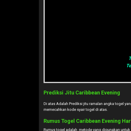
T
Te
Prediksi Jitu Caribbean Evening
Di atas Adalah Prediksi jitu ramalan angka togel yang
memecahkan kode syair togel di atas.
Rumus Togel Caribbean Evening Hari
Rumus togel adalah metode yang digunakan untuk