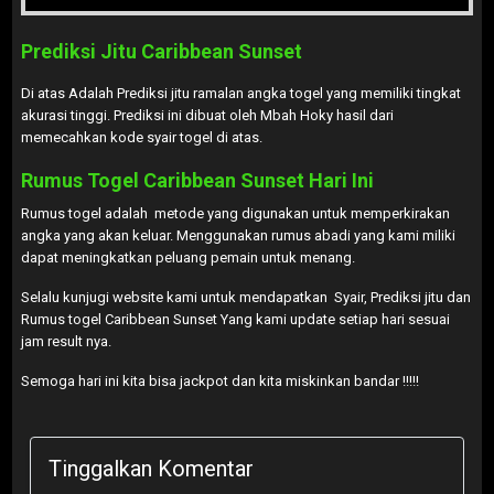
Prediksi Jitu Caribbean Sunset
Di atas Adalah Prediksi jitu ramalan angka togel yang memiliki tingkat
akurasi tinggi. Prediksi ini dibuat oleh Mbah Hoky hasil dari
memecahkan kode syair togel di atas.
Rumus Togel Caribbean Sunset Hari Ini
Rumus togel adalah metode yang digunakan untuk memperkirakan
angka yang akan keluar. Menggunakan rumus abadi yang kami miliki
dapat meningkatkan peluang pemain untuk menang.
Selalu kunjugi website kami untuk mendapatkan Syair, Prediksi jitu dan
Rumus togel Caribbean Sunset Yang kami update setiap hari sesuai
jam result nya.
Semoga hari ini kita bisa jackpot dan kita miskinkan bandar !!!!!
Tinggalkan Komentar