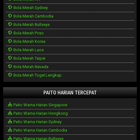
Bola Merah Sydney
Bola Merah Cambodia
Bola Merah Bullseye
Bola Merah Pcso
Bola Merah Korea
Bola Merah Laos
Bola Merah Taipei
Bola Merah Nevada
Bola Merah Togel Lengkap
PAITO HARIAN TERCEPAT
Paito Warna Harian Singapore
Paito Warna Harian Hongkong
Paito Warna Harian Sydney
Paito Warna Harian Cambodia
Paito Warna Harian Bullseye