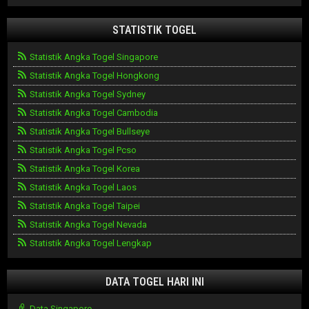
STATISTIK TOGEL
Statistik Angka Togel Singapore
Statistik Angka Togel Hongkong
Statistik Angka Togel Sydney
Statistik Angka Togel Cambodia
Statistik Angka Togel Bullseye
Statistik Angka Togel Pcso
Statistik Angka Togel Korea
Statistik Angka Togel Laos
Statistik Angka Togel Taipei
Statistik Angka Togel Nevada
Statistik Angka Togel Lengkap
DATA TOGEL HARI INI
Data Singapore