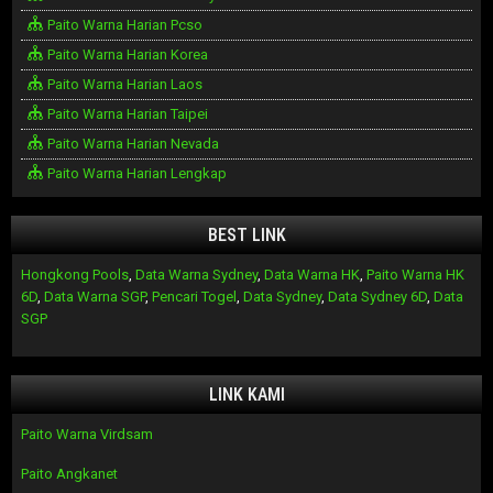
Paito Warna Harian Pcso
Paito Warna Harian Korea
Paito Warna Harian Laos
Paito Warna Harian Taipei
Paito Warna Harian Nevada
Paito Warna Harian Lengkap
BEST LINK
Hongkong Pools
,
Data Warna Sydney
,
Data Warna HK
,
Paito Warna HK
6D
,
Data Warna SGP
,
Pencari Togel
,
Data Sydney
,
Data Sydney 6D
,
Data
SGP
LINK KAMI
Paito Warna Virdsam
Paito Angkanet