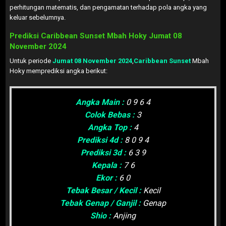
perhitungan matematis, dan pengamatan terhadap pola angka yang
keluar sebelumnya.
Prediksi Caribbean Sunset Mbah Hoky Jumat
08
November 2024
Untuk periode
Jumat 08 November 2024
,
Caribbean Sunset
Mbah
Hoky memprediksi angka berikut:
Angka Main :
0 9 6 4
Colok Bebas :
3
Angka Top :
4
Prediksi 4d :
8 0 9 4
Prediksi 3d :
6 3 9
Kepala :
7 6
Ekor :
6 0
Tebak Besar / Kecil :
Kecil
Tebak Genap / Ganjil :
Genap
Shio :
Anjing