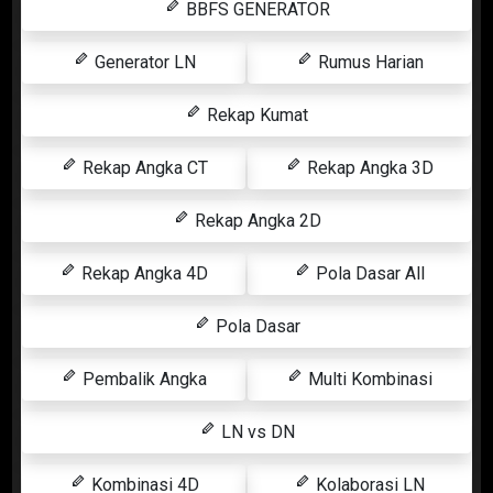
BBFS GENERATOR
Generator LN
Rumus Harian
Rekap Kumat
Rekap Angka CT
Rekap Angka 3D
Rekap Angka 2D
Rekap Angka 4D
Pola Dasar All
Pola Dasar
Pembalik Angka
Multi Kombinasi
LN vs DN
Kombinasi 4D
Kolaborasi LN