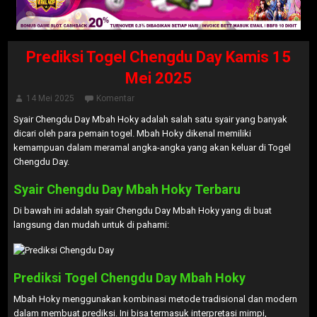
Prediksi Togel Chengdu Day Kamis 15
Mei 2025
14 Mei 2025
Komentar
Syair Chengdu Day Mbah Hoky adalah salah satu syair yang banyak
dicari oleh para pemain togel. Mbah Hoky dikenal memiliki
kemampuan dalam meramal angka-angka yang akan keluar di Togel
Chengdu Day.
Syair Chengdu Day Mbah Hoky Terbaru
Di bawah ini adalah syair Chengdu Day Mbah Hoky yang di buat
langsung dan mudah untuk di pahami:
Prediksi Togel Chengdu Day Mbah Hoky
Mbah Hoky menggunakan kombinasi metode tradisional dan modern
dalam membuat prediksi. Ini bisa termasuk interpretasi mimpi,