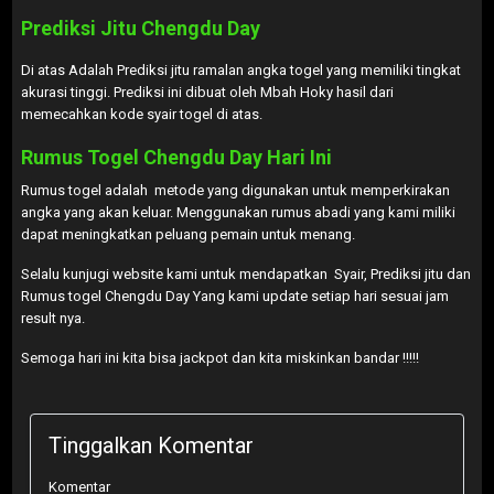
Prediksi Jitu Chengdu Day
Di atas Adalah Prediksi jitu ramalan angka togel yang memiliki tingkat
akurasi tinggi. Prediksi ini dibuat oleh Mbah Hoky hasil dari
memecahkan kode syair togel di atas.
Rumus Togel Chengdu Day Hari Ini
Rumus togel adalah metode yang digunakan untuk memperkirakan
angka yang akan keluar. Menggunakan rumus abadi yang kami miliki
dapat meningkatkan peluang pemain untuk menang.
Selalu kunjugi website kami untuk mendapatkan Syair, Prediksi jitu dan
Rumus togel Chengdu Day Yang kami update setiap hari sesuai jam
result nya.
Semoga hari ini kita bisa jackpot dan kita miskinkan bandar !!!!!
Tinggalkan Komentar
Komentar