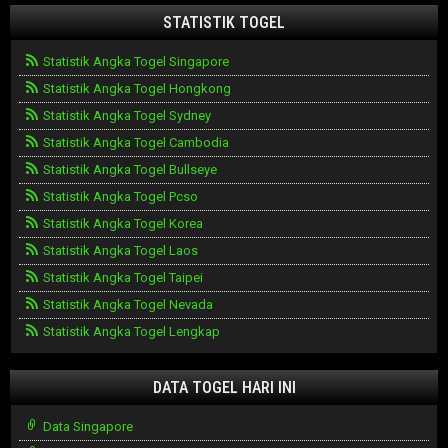
STATISTIK TOGEL
Statistik Angka Togel Singapore
Statistik Angka Togel Hongkong
Statistik Angka Togel Sydney
Statistik Angka Togel Cambodia
Statistik Angka Togel Bullseye
Statistik Angka Togel Pcso
Statistik Angka Togel Korea
Statistik Angka Togel Laos
Statistik Angka Togel Taipei
Statistik Angka Togel Nevada
Statistik Angka Togel Lengkap
DATA TOGEL HARI INI
Data Singapore