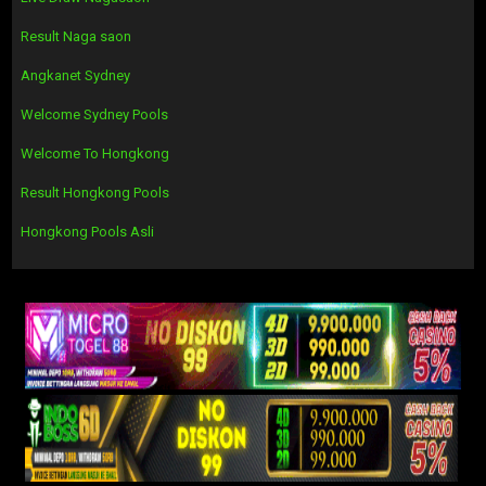
Result Naga saon
Angkanet Sydney
Welcome Sydney Pools
Welcome To Hongkong
Result Hongkong Pools
Hongkong Pools Asli