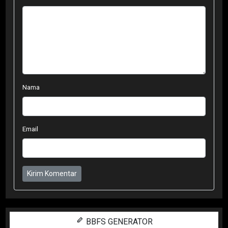
Nama
Email
Kirim Komentar
BBFS GENERATOR