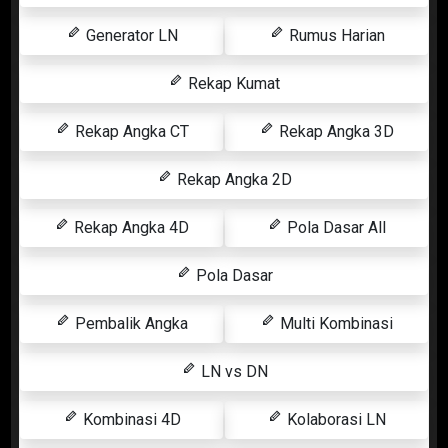
Generator LN
Rumus Harian
Rekap Kumat
Rekap Angka CT
Rekap Angka 3D
Rekap Angka 2D
Rekap Angka 4D
Pola Dasar All
Pola Dasar
Pembalik Angka
Multi Kombinasi
LN vs DN
Kombinasi 4D
Kolaborasi LN