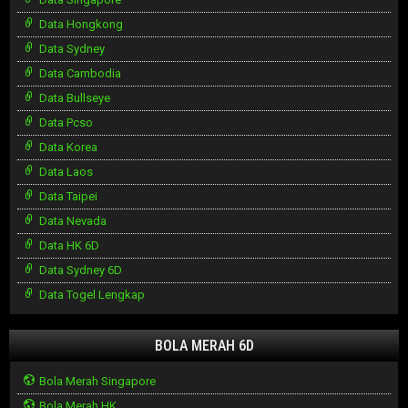
Data Hongkong
Data Sydney
Data Cambodia
Data Bullseye
Data Pcso
Data Korea
Data Laos
Data Taipei
Data Nevada
Data HK 6D
Data Sydney 6D
Data Togel Lengkap
BOLA MERAH 6D
Bola Merah Singapore
Bola Merah HK