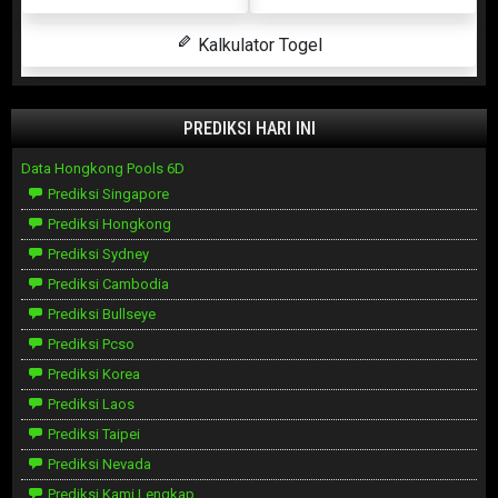
Kalkulator Togel
PREDIKSI HARI INI
Data Hongkong Pools 6D
Prediksi Singapore
Prediksi Hongkong
Prediksi Sydney
Prediksi Cambodia
Prediksi Bullseye
Prediksi Pcso
Prediksi Korea
Prediksi Laos
Prediksi Taipei
Prediksi Nevada
Prediksi Kami Lengkap