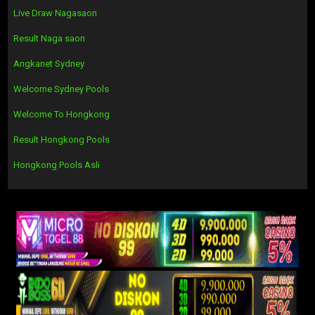
Live Draw Nagasaon
Result Naga saon
Angkanet Sydney
Welcome Sydney Pools
Welcome To Hongkong
Result Hongkong Pools
Hongkong Pools Asli