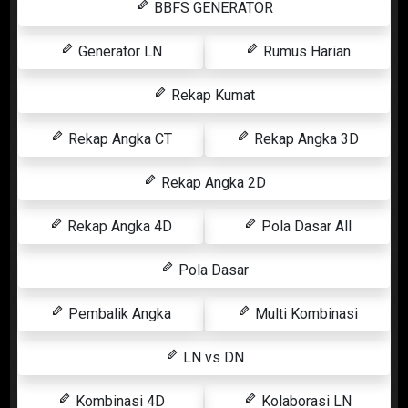
BBFS GENERATOR
Generator LN
Rumus Harian
Rekap Kumat
Rekap Angka CT
Rekap Angka 3D
Rekap Angka 2D
Rekap Angka 4D
Pola Dasar All
Pola Dasar
Pembalik Angka
Multi Kombinasi
LN vs DN
Kombinasi 4D
Kolaborasi LN