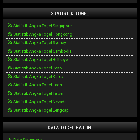
STATISTIK TOGEL
Statistik Angka Togel Singapore
Statistik Angka Togel Hongkong
Statistik Angka Togel Sydney
Statistik Angka Togel Cambodia
Statistik Angka Togel Bullseye
Statistik Angka Togel Pcso
Statistik Angka Togel Korea
Statistik Angka Togel Laos
Statistik Angka Togel Taipei
Statistik Angka Togel Nevada
Statistik Angka Togel Lengkap
DATA TOGEL HARI INI
Data Singapore