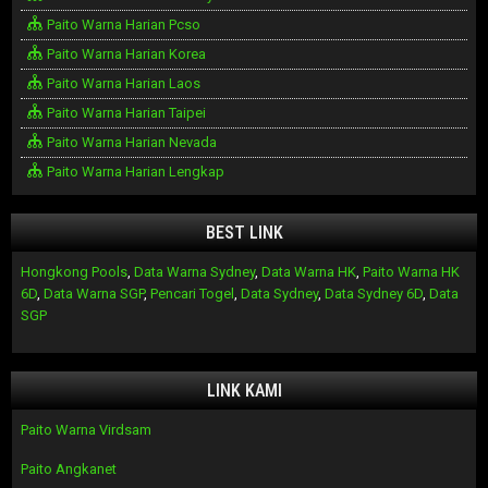
Paito Warna Harian Pcso
Paito Warna Harian Korea
Paito Warna Harian Laos
Paito Warna Harian Taipei
Paito Warna Harian Nevada
Paito Warna Harian Lengkap
BEST LINK
Hongkong Pools
,
Data Warna Sydney
,
Data Warna HK
,
Paito Warna HK
6D
,
Data Warna SGP
,
Pencari Togel
,
Data Sydney
,
Data Sydney 6D
,
Data
SGP
LINK KAMI
Paito Warna Virdsam
Paito Angkanet