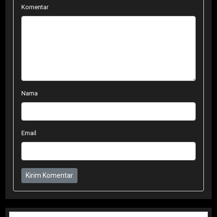
Komentar
Nama
Email
Kirim Komentar