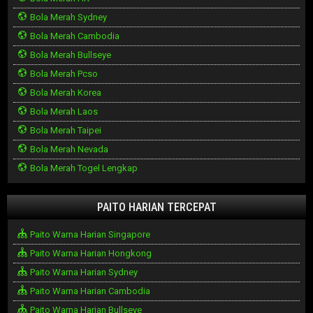
Bola Merah Sydney
Bola Merah Cambodia
Bola Merah Bullseye
Bola Merah Pcso
Bola Merah Korea
Bola Merah Laos
Bola Merah Taipei
Bola Merah Nevada
Bola Merah Togel Lengkap
PAITO HARIAN TERCEPAT
Paito Warna Harian Singapore
Paito Warna Harian Hongkong
Paito Warna Harian Sydney
Paito Warna Harian Cambodia
Paito Warna Harian Bullseye