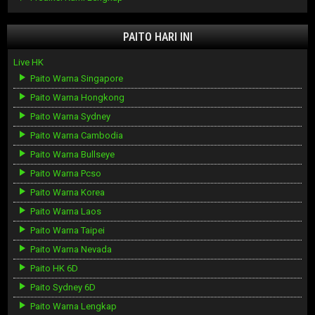
PAITO HARI INI
Live HK
Paito Warna Singapore
Paito Warna Hongkong
Paito Warna Sydney
Paito Warna Cambodia
Paito Warna Bullseye
Paito Warna Pcso
Paito Warna Korea
Paito Warna Laos
Paito Warna Taipei
Paito Warna Nevada
Paito HK 6D
Paito Sydney 6D
Paito Warna Lengkap