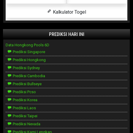
Kalkulator Togel
PREDIKSI HARI INI
Data Hongkong Pools 6D
Prediksi Singapore
Prediksi Hongkong
Prediksi Sydney
Prediksi Cambodia
Prediksi Bullseye
Prediksi Pcso
Prediksi Korea
Prediksi Laos
Prediksi Taipei
Prediksi Nevada
Prediksi Kami Lengkap