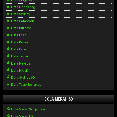
Data Hongkong
Data Sydney
Data Cambodia
Data Bullseye
Data Pcso
Data Korea
Data Laos
Data Taipei
Data Nevada
Data HK 6D
Data Sydney 6D
Data Togel Lengkap
BOLA MERAH 6D
Bola Merah Singapore
Bola Merah HK