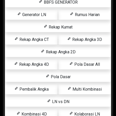
BBFS GENERATOR
Generator LN
Rumus Harian
Rekap Kumat
Rekap Angka CT
Rekap Angka 3D
Rekap Angka 2D
Rekap Angka 4D
Pola Dasar All
Pola Dasar
Pembalik Angka
Multi Kombinasi
LN vs DN
Kombinasi 4D
Kolaborasi LN