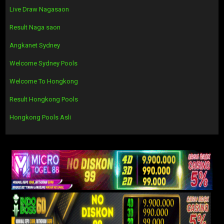
Live Draw Nagasaon
Result Naga saon
Angkanet Sydney
Welcome Sydney Pools
Welcome To Hongkong
Result Hongkong Pools
Hongkong Pools Asli