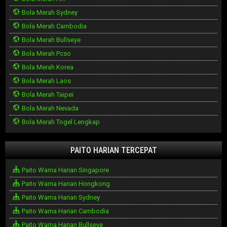
Bola Merah Sydney
Bola Merah Cambodia
Bola Merah Bullseye
Bola Merah Pcso
Bola Merah Korea
Bola Merah Laos
Bola Merah Taipei
Bola Merah Nevada
Bola Merah Togel Lengkap
PAITO HARIAN TERCEPAT
Paito Warna Harian Singapore
Paito Warna Harian Hongkong
Paito Warna Harian Sydney
Paito Warna Harian Cambodia
Paito Warna Harian Bullseye