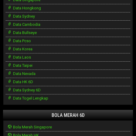
Data Hongkong
Data Sydney
Data Cambodia
Data Bullseye
Data Pcso
Data Korea
Data Laos
Data Taipei
Data Nevada
Data HK 6D
Data Sydney 6D
Data Togel Lengkap
BOLA MERAH 6D
Bola Merah Singapore
Bola Merah HK