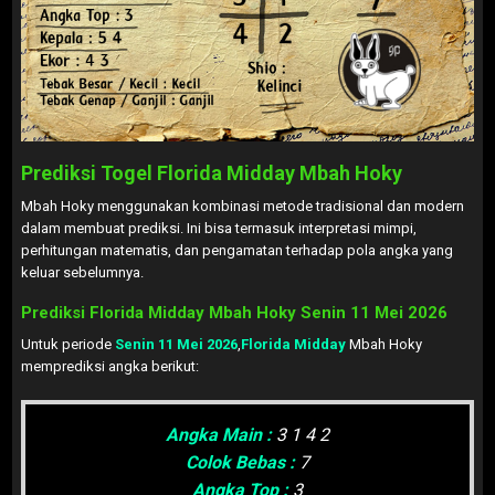
Prediksi Togel Florida Midday Mbah Hoky
Mbah Hoky menggunakan kombinasi metode tradisional dan modern
dalam membuat prediksi. Ini bisa termasuk interpretasi mimpi,
perhitungan matematis, dan pengamatan terhadap pola angka yang
keluar sebelumnya.
Prediksi Florida Midday Mbah Hoky Senin
11 Mei 2026
Untuk periode
Senin 11 Mei 2026
,
Florida Midday
Mbah Hoky
memprediksi angka berikut:
Angka Main :
3 1 4 2
Colok Bebas :
7
Angka Top :
3