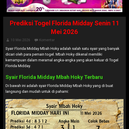
Prediksi Togel Florida Midday Senin 11
Mei 2026
10 Mei 2026
Komentar
Syair Florida Midday Mbah Hoky adalah salah satu syair yang banyak
dicari oleh para pemain togel. Mbah Hoky dikenal memiliki
kemampuan dalam meramal angka-angka yang akan keluar di Togel
Florida Midday.
Syair Florida Midday Mbah Hoky Terbaru
Di bawah ini adalah syair Florida Midday Mbah Hoky yang di buat
langsung dan mudah untuk di pahami: