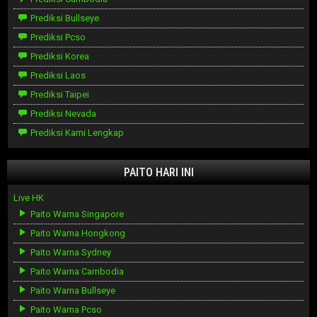
Prediksi Bullseye
Prediksi Pcso
Prediksi Korea
Prediksi Laos
Prediksi Taipei
Prediksi Nevada
Prediksi Kami Lengkap
PAITO HARI INI
Live HK
Paito Warna Singapore
Paito Warna Hongkong
Paito Warna Sydney
Paito Warna Cambodia
Paito Warna Bullseye
Paito Warna Pcso