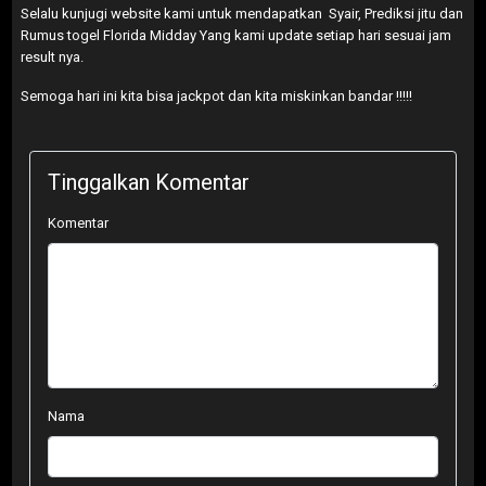
Selalu kunjugi website kami untuk mendapatkan Syair, Prediksi jitu dan
Rumus togel Florida Midday Yang kami update setiap hari sesuai jam
result nya.
Semoga hari ini kita bisa jackpot dan kita miskinkan bandar !!!!!
Tinggalkan Komentar
Komentar
Nama