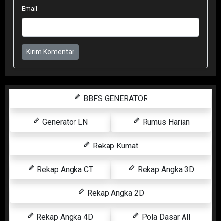
Email
Kirim Komentar
BBFS GENERATOR
Generator LN
Rumus Harian
Rekap Kumat
Rekap Angka CT
Rekap Angka 3D
Rekap Angka 2D
Rekap Angka 4D
Pola Dasar All