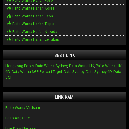
Paito Warna Harian Pcso
Paito Warna Harian Korea
Paito Warna Harian Laos
Paito Warna Harian Taipei
Paito Warna Harian Nevada
Paito Warna Harian Lengkap
BEST LINK
Hongkong Pools
,
Data Warna Sydney
,
Data Warna HK
,
Paito Warna HK
6D
,
Data Warna SGP
,
Pencari Togel
,
Data Sydney
,
Data Sydney 6D
,
Data
SGP
LINK KAMI
Paito Warna Virdsam
Paito Angkanet
Live Draw Nagasaon