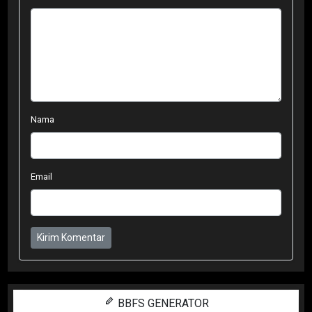
Nama
Email
Kirim Komentar
BBFS GENERATOR