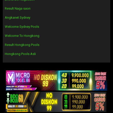
Result Naga saon
Angkanet Sydney
Welcome Sydney Pools
Welcome To Hongkong
Result Hongkong Pools
Hongkong Pools Asli