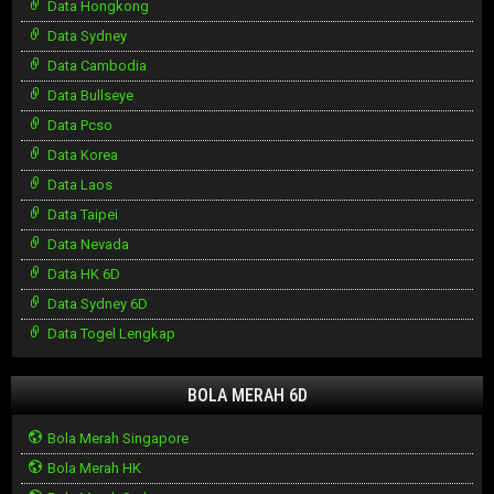
Data Hongkong
Data Sydney
Data Cambodia
Data Bullseye
Data Pcso
Data Korea
Data Laos
Data Taipei
Data Nevada
Data HK 6D
Data Sydney 6D
Data Togel Lengkap
BOLA MERAH 6D
Bola Merah Singapore
Bola Merah HK