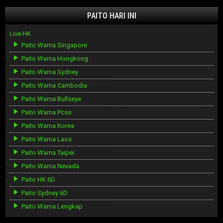
PAITO HARI INI
Live HK
Paito Warna Singapore
Paito Warna Hongkong
Paito Warna Sydney
Paito Warna Cambodia
Paito Warna Bullseye
Paito Warna Pcso
Paito Warna Korea
Paito Warna Laos
Paito Warna Taipei
Paito Warna Nevada
Paito HK 6D
Paito Sydney 6D
Paito Warna Lengkap