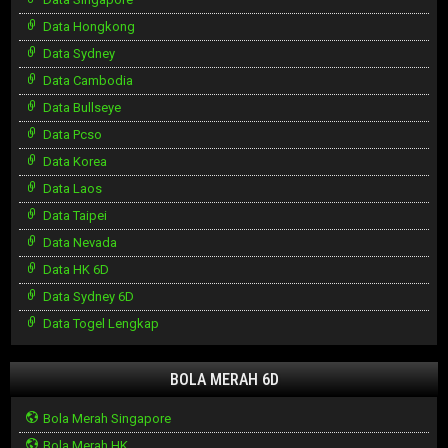
Data Hongkong
Data Sydney
Data Cambodia
Data Bullseye
Data Pcso
Data Korea
Data Laos
Data Taipei
Data Nevada
Data HK 6D
Data Sydney 6D
Data Togel Lengkap
BOLA MERAH 6D
Bola Merah Singapore
Bola Merah HK