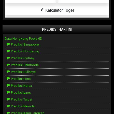
Kalkulator Togel
PREDIKSI HARI INI
Data Hongkong Pools 6D
Prediksi Singapore
Prediksi Hongkong
Prediksi Sydney
Prediksi Cambodia
Prediksi Bullseye
Prediksi Pcso
Prediksi Korea
Prediksi Laos
Prediksi Taipei
Prediksi Nevada
Prediksi Kami Lengkap