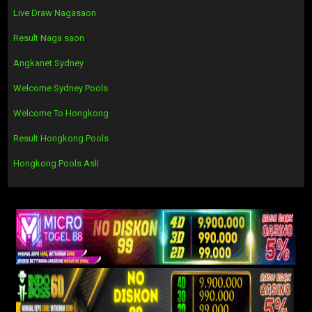
Live Draw Nagasaon
Result Naga saon
Angkanet Sydney
Welcome Sydney Pools
Welcome To Hongkong
Result Hongkong Pools
Hongkong Pools Asli