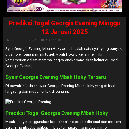
Prediksi Togel Georgia Evening Minggu
12 Januari 2025
11 Januari 2025
Komentar
Syair Georgia Evening Mbah Hoky adalah salah satu syair yang banyak
dicari oleh para pemain togel. Mbah Hoky dikenal memiliki
kemampuan dalam meramal angka-angka yang akan keluar di Togel
Georgia Evening.
Syair Georgia Evening Mbah Hoky Terbaru
Di bawah ini adalah syair Georgia Evening Mbah Hoky yang di buat
langsung dan mudah untuk di pahami:
Prediksi Togel Georgia Evening Mbah Hoky
Mbah Hoky menggunakan kombinasi metode tradisional dan modern
dalam membuat prediksi. Ini bisa termasuk interpretasi mimpi,