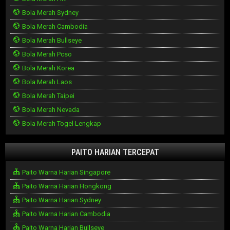
Bola Merah Sydney
Bola Merah Cambodia
Bola Merah Bullseye
Bola Merah Pcso
Bola Merah Korea
Bola Merah Laos
Bola Merah Taipei
Bola Merah Nevada
Bola Merah Togel Lengkap
PAITO HARIAN TERCEPAT
Paito Warna Harian Singapore
Paito Warna Harian Hongkong
Paito Warna Harian Sydney
Paito Warna Harian Cambodia
Paito Warna Harian Bullseye