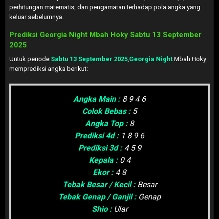
perhitungan matematis, dan pengamatan terhadap pola angka yang
keluar sebelumnya.
Prediksi Georgia Night Mbah Hoky Sabtu
13 September
2025
Untuk periode
Sabtu 13 September 2025
,
Georgia Night
Mbah Hoky
memprediksi angka berikut:
Angka Main :
8 9 4 6
Colok Bebas :
5
Angka Top :
8
Prediksi 4d :
1 8 9 6
Prediksi 3d :
4 5 9
Kepala :
0 4
Ekor :
4 8
Tebak Besar / Kecil :
Besar
Tebak Genap / Ganjil :
Genap
Shio :
Ular