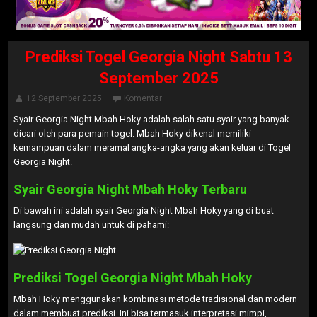
Prediksi Togel Georgia Night Sabtu 13
September 2025
12 September 2025
Komentar
Syair Georgia Night Mbah Hoky adalah salah satu syair yang banyak
dicari oleh para pemain togel. Mbah Hoky dikenal memiliki
kemampuan dalam meramal angka-angka yang akan keluar di Togel
Georgia Night.
Syair Georgia Night Mbah Hoky Terbaru
Di bawah ini adalah syair Georgia Night Mbah Hoky yang di buat
langsung dan mudah untuk di pahami:
Prediksi Togel Georgia Night Mbah Hoky
Mbah Hoky menggunakan kombinasi metode tradisional dan modern
dalam membuat prediksi. Ini bisa termasuk interpretasi mimpi,