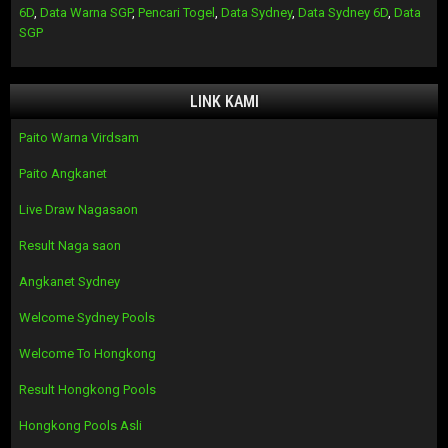
6D
,
Data Warna SGP
,
Pencari Togel
,
Data Sydney
,
Data Sydney 6D
,
Data
SGP
LINK KAMI
Paito Warna Virdsam
Paito Angkanet
Live Draw Nagasaon
Result Naga saon
Angkanet Sydney
Welcome Sydney Pools
Welcome To Hongkong
Result Hongkong Pools
Hongkong Pools Asli