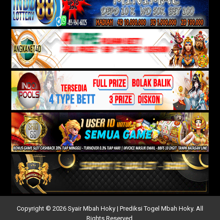
Copyright © 2026 Syair Mbah Hoky | Prediksi Togel Mbah Hoky. All
Rights Reserved.