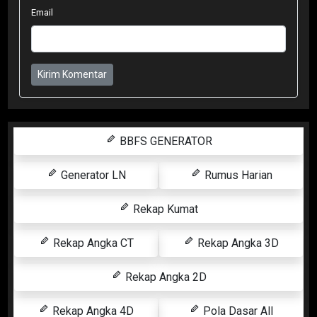
Email
Kirim Komentar
BBFS GENERATOR
Generator LN
Rumus Harian
Rekap Kumat
Rekap Angka CT
Rekap Angka 3D
Rekap Angka 2D
Rekap Angka 4D
Pola Dasar All