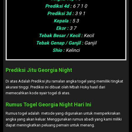
Prediksi 4d :
6 7 1 0
Prediksi 3d :
3 9 1
Kepala :
5 3
Ekor :
3 7
Tebak Besar / Kecil :
Kecil
Tebak Genap / Ganjil :
Ganjil
Shio :
Kelinci
Prediksi Jitu Georgia Night
Di atas Adalah Prediksi jitu ramalan angka togel yang memiliki tingkat
akurasi tinggi. Prediksi ini dibuat oleh Mbah Hoky hasil dari
memecahkan kode syair togel di atas.
Rumus Togel Georgia Night Hari Ini
Rumus togel adalah metode yang digunakan untuk memperkirakan
angka yang akan keluar. Menggunakan rumus abadi yang kami miliki
dapat meningkatkan peluang pemain untuk menang.