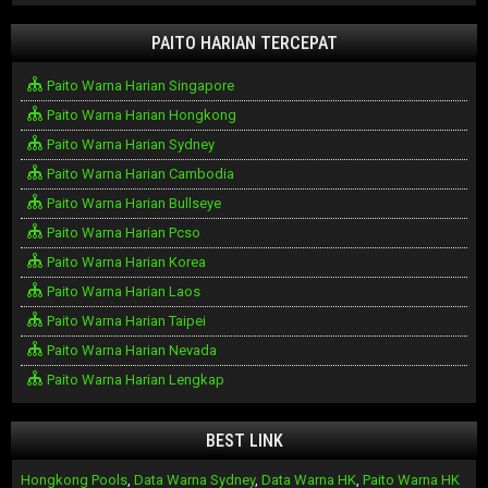
PAITO HARIAN TERCEPAT
Paito Warna Harian Singapore
Paito Warna Harian Hongkong
Paito Warna Harian Sydney
Paito Warna Harian Cambodia
Paito Warna Harian Bullseye
Paito Warna Harian Pcso
Paito Warna Harian Korea
Paito Warna Harian Laos
Paito Warna Harian Taipei
Paito Warna Harian Nevada
Paito Warna Harian Lengkap
BEST LINK
Hongkong Pools
,
Data Warna Sydney
,
Data Warna HK
,
Paito Warna HK