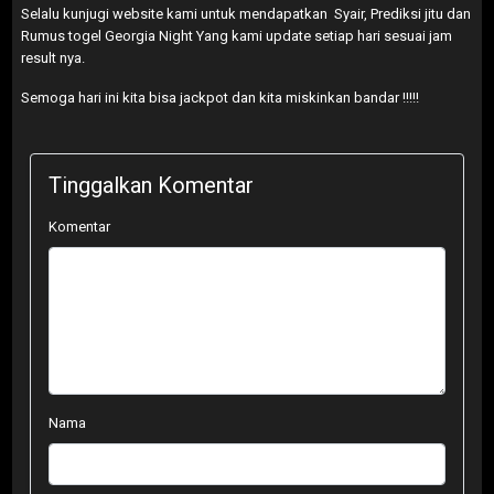
Selalu kunjugi website kami untuk mendapatkan Syair, Prediksi jitu dan
Rumus togel Georgia Night Yang kami update setiap hari sesuai jam
result nya.
Semoga hari ini kita bisa jackpot dan kita miskinkan bandar !!!!!
Tinggalkan Komentar
Komentar
Nama