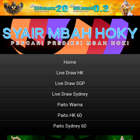
Home
Live Draw HK
Live Draw SGP
Live Draw Sydney
Paito Warna
Paito HK 6D
Paito Sydney 6D