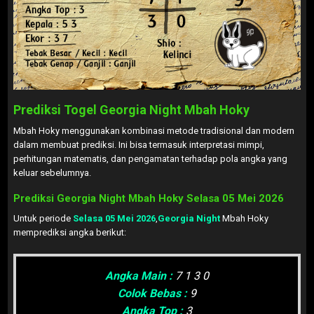
Prediksi Togel Georgia Night Mbah Hoky
Mbah Hoky menggunakan kombinasi metode tradisional dan modern
dalam membuat prediksi. Ini bisa termasuk interpretasi mimpi,
perhitungan matematis, dan pengamatan terhadap pola angka yang
keluar sebelumnya.
Prediksi Georgia Night Mbah Hoky Selasa
05 Mei 2026
Untuk periode
Selasa 05 Mei 2026
,
Georgia Night
Mbah Hoky
memprediksi angka berikut:
Angka Main :
7 1 3 0
Colok Bebas :
9
Angka Top :
3