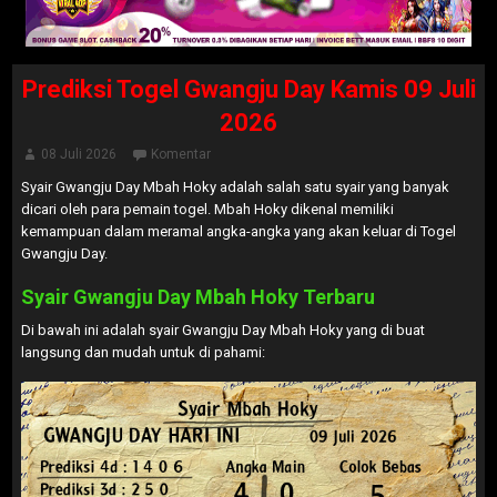
Prediksi Togel Gwangju Day Kamis 09 Juli
2026
08 Juli 2026
Komentar
Syair Gwangju Day Mbah Hoky adalah salah satu syair yang banyak
dicari oleh para pemain togel. Mbah Hoky dikenal memiliki
kemampuan dalam meramal angka-angka yang akan keluar di Togel
Gwangju Day.
Syair Gwangju Day Mbah Hoky Terbaru
Di bawah ini adalah syair Gwangju Day Mbah Hoky yang di buat
langsung dan mudah untuk di pahami: