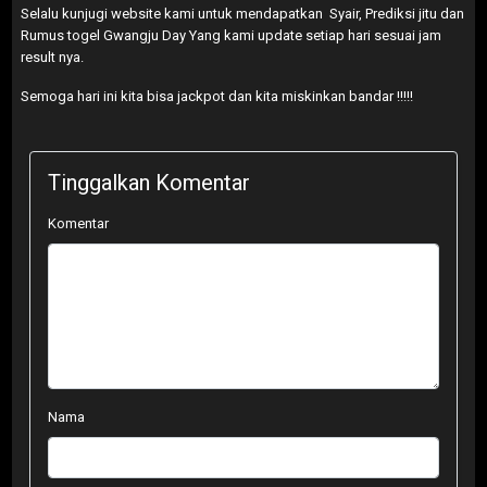
Selalu kunjugi website kami untuk mendapatkan Syair, Prediksi jitu dan
Rumus togel Gwangju Day Yang kami update setiap hari sesuai jam
result nya.
Semoga hari ini kita bisa jackpot dan kita miskinkan bandar !!!!!
Tinggalkan Komentar
Komentar
Nama