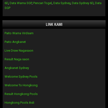
6D
,
Data Warna SGP
,
Pencari Togel
,
Data Sydney
,
Data Sydney 6D
,
Data
SGP
LINK KAMI
Paito Warna Virdsam
Paito Angkanet
Live Draw Nagasaon
Result Naga saon
Angkanet Sydney
Welcome Sydney Pools
Welcome To Hongkong
Result Hongkong Pools
Hongkong Pools Asli