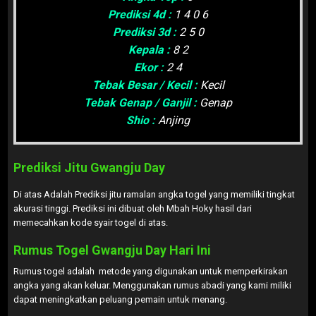
Prediksi 4d :
1 4 0 6
Prediksi 3d :
2 5 0
Kepala :
8 2
Ekor :
2 4
Tebak Besar / Kecil :
Kecil
Tebak Genap / Ganjil :
Genap
Shio :
Anjing
Prediksi Jitu Gwangju Day
Di atas Adalah Prediksi jitu ramalan angka togel yang memiliki tingkat
akurasi tinggi. Prediksi ini dibuat oleh Mbah Hoky hasil dari
memecahkan kode syair togel di atas.
Rumus Togel Gwangju Day Hari Ini
Rumus togel adalah metode yang digunakan untuk memperkirakan
angka yang akan keluar. Menggunakan rumus abadi yang kami miliki
dapat meningkatkan peluang pemain untuk menang.