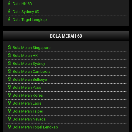
Data HK 6D
Data Sydney 6D
Data Togel Lengkap
BOLA MERAH 6D
Bola Merah Singapore
Bola Merah HK
Bola Merah Sydney
Bola Merah Cambodia
Bola Merah Bullseye
Bola Merah Pcso
Bola Merah Korea
Bola Merah Laos
Bola Merah Taipei
Bola Merah Nevada
Bola Merah Togel Lengkap