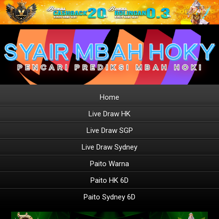
Home
Live Draw HK
Live Draw SGP
Live Draw Sydney
Paito Warna
Paito HK 6D
Paito Sydney 6D