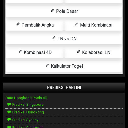
Pola Dasar
Pembalik Angka
Multi Kombinasi
LN vs DN
Kombinasi 4D
Kolaborasi LN
Kalkulator Togel
PREDIKSI HARI INI
Data Hongkong Pools 6D
Prediksi Singapore
Prediksi Hongkong
Prediksi Sydney
Prediksi Cambodia