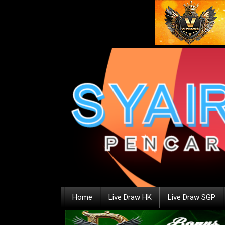
Home
Live Draw HK
Live Draw SGP