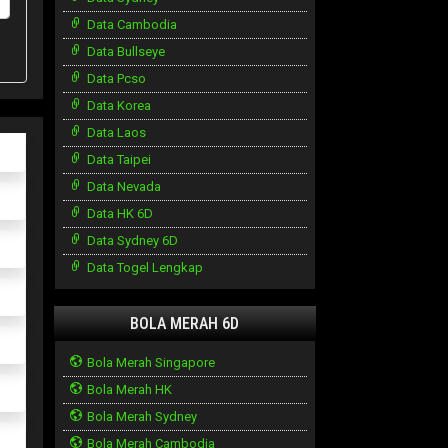
Data Cambodia
Data Bullseye
Data Pcso
Data Korea
Data Laos
Data Taipei
Data Nevada
Data HK 6D
Data Sydney 6D
Data Togel Lengkap
BOLA MERAH 6D
Bola Merah Singapore
Bola Merah HK
Bola Merah Sydney
Bola Merah Cambodia