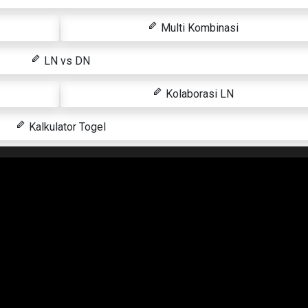
Multi Kombinasi
LN vs DN
Kolaborasi LN
Kalkulator Togel