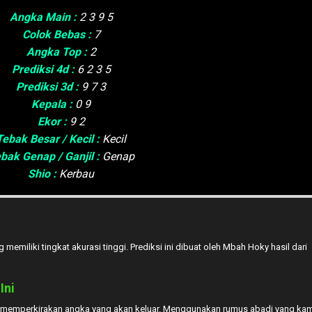
Angka Main :
2 3 9 5
Colok Bebas :
7
Angka Top :
2
Prediksi 4d :
6 2 3 5
Prediksi 3d :
9 7 3
Kepala :
0 9
Ekor :
9 2
Tebak Besar / Kecil :
Kecil
bak Genap / Ganjil :
Genap
Shio :
Kerbau
 memiliki tingkat akurasi tinggi. Prediksi ini dibuat oleh Mbah Hoky hasil dari
Ini
 memperkirakan angka yang akan keluar. Menggunakan rumus abadi yang kam