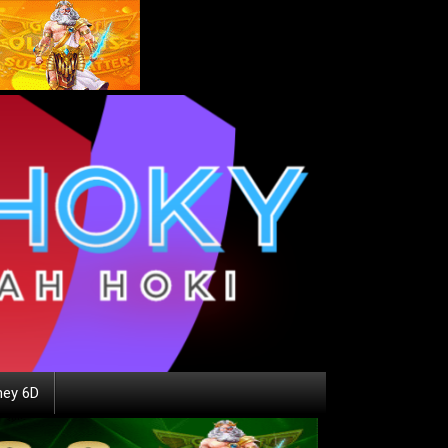
ney 6D