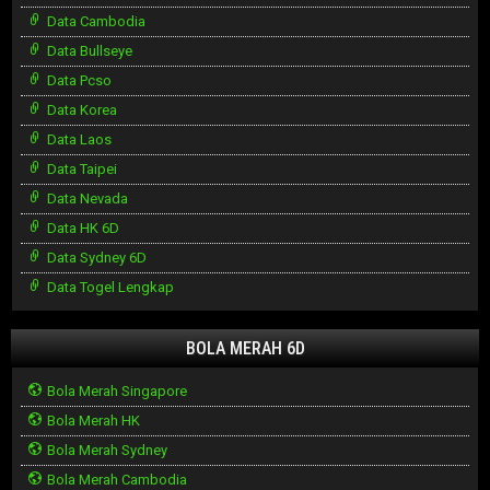
Data Cambodia
Data Bullseye
Data Pcso
Data Korea
Data Laos
Data Taipei
Data Nevada
Data HK 6D
Data Sydney 6D
Data Togel Lengkap
BOLA MERAH 6D
Bola Merah Singapore
Bola Merah HK
Bola Merah Sydney
Bola Merah Cambodia