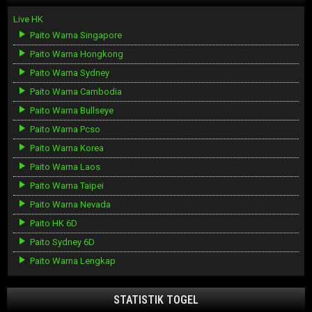
Live HK
Paito Warna Singapore
Paito Warna Hongkong
Paito Warna Sydney
Paito Warna Cambodia
Paito Warna Bullseye
Paito Warna Pcso
Paito Warna Korea
Paito Warna Laos
Paito Warna Taipei
Paito Warna Nevada
Paito HK 6D
Paito Sydney 6D
Paito Warna Lengkap
STATISTIK TOGEL