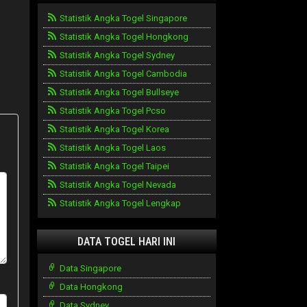
Statistik Angka Togel Singapore
Statistik Angka Togel Hongkong
Statistik Angka Togel Sydney
Statistik Angka Togel Cambodia
Statistik Angka Togel Bullseye
Statistik Angka Togel Pcso
Statistik Angka Togel Korea
Statistik Angka Togel Laos
Statistik Angka Togel Taipei
Statistik Angka Togel Nevada
Statistik Angka Togel Lengkap
DATA TOGEL HARI INI
Data Singapore
Data Hongkong
Data Sydney