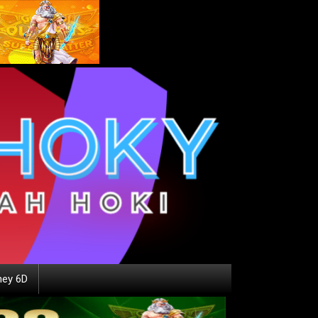
ney 6D