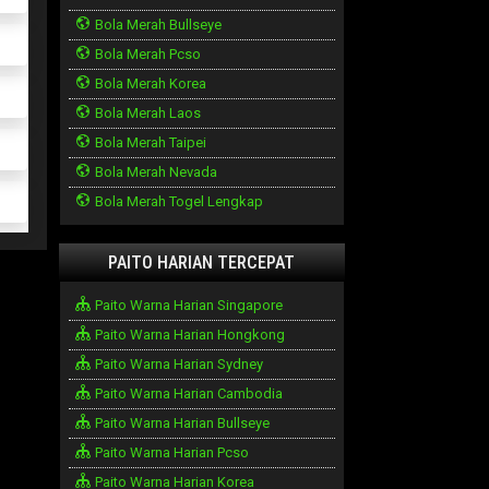
Bola Merah Bullseye
Bola Merah Pcso
Bola Merah Korea
Bola Merah Laos
Bola Merah Taipei
Bola Merah Nevada
Bola Merah Togel Lengkap
PAITO HARIAN TERCEPAT
Paito Warna Harian Singapore
Paito Warna Harian Hongkong
Paito Warna Harian Sydney
Paito Warna Harian Cambodia
Paito Warna Harian Bullseye
Paito Warna Harian Pcso
Paito Warna Harian Korea