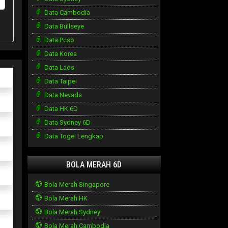
Data Cambodia
Data Bullseye
Data Pcso
Data Korea
Data Laos
Data Taipei
Data Nevada
Data HK 6D
Data Sydney 6D
Data Togel Lengkap
BOLA MERAH 6D
Bola Merah Singapore
Bola Merah HK
Bola Merah Sydney
Bola Merah Cambodia