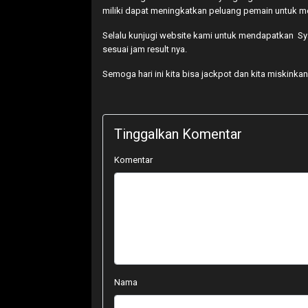
miliki dapat meningkatkan peluang pemain untuk m
Selalu kunjugi website kami untuk mendapatkan Syair
sesuai jam result nya.
Semoga hari ini kita bisa jackpot dan kita miskinkan 
Tinggalkan Komentar
Komentar
Nama