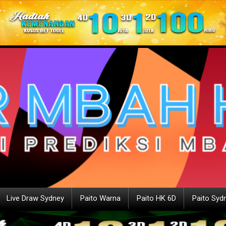
Live Draw Sydney
Paito Warna
Paito HK 6D
Paito Syd