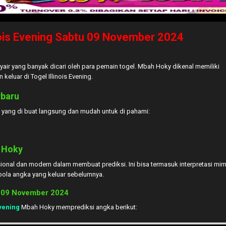
inois Evening Sabtu 09 November 2024
syair yang banyak dicari oleh para pemain togel. Mbah Hoky dikenal memiliki
luar di Togel Illinois Evening.
rbaru
ky yang di buat langsung dan mudah untuk di pahami:
h Hoky
al dan modern dalam membuat prediksi. Ini bisa termasuk interpretasi mim
pola angka yang keluar sebelumnya.
u
09 November 2024
Evening
Mbah Hoky memprediksi angka berikut: