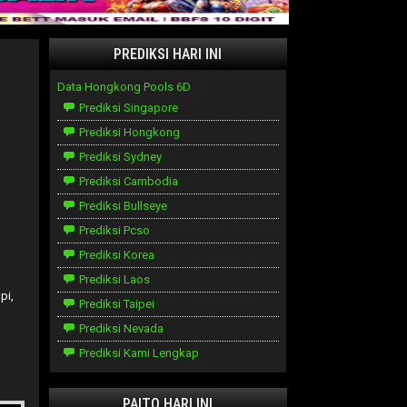
PREDIKSI HARI INI
Data Hongkong Pools 6D
Prediksi Singapore
Prediksi Hongkong
Prediksi Sydney
Prediksi Cambodia
Prediksi Bullseye
Prediksi Pcso
Prediksi Korea
Prediksi Laos
pi,
Prediksi Taipei
Prediksi Nevada
Prediksi Kami Lengkap
PAITO HARI INI