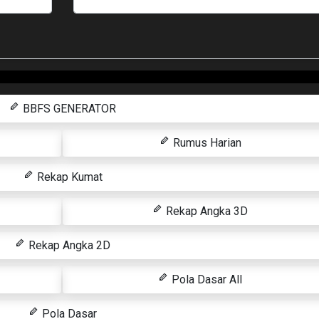
BBFS GENERATOR
Rumus Harian
Rekap Kumat
Rekap Angka 3D
Rekap Angka 2D
Pola Dasar All
Pola Dasar