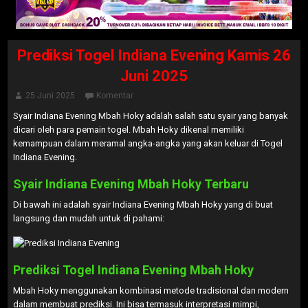
Prediksi Togel Indiana Evening Kamis 26
Juni 2025
25 Juni 2025
Komentar
Syair Indiana Evening Mbah Hoky adalah salah satu syair yang banyak
dicari oleh para pemain togel. Mbah Hoky dikenal memiliki
kemampuan dalam meramal angka-angka yang akan keluar di Togel
Indiana Evening.
Syair Indiana Evening Mbah Hoky Terbaru
Di bawah ini adalah syair Indiana Evening Mbah Hoky yang di buat
langsung dan mudah untuk di pahami:
Prediksi Togel Indiana Evening Mbah Hoky
Mbah Hoky menggunakan kombinasi metode tradisional dan modern
dalam membuat prediksi. Ini bisa termasuk interpretasi mimpi,