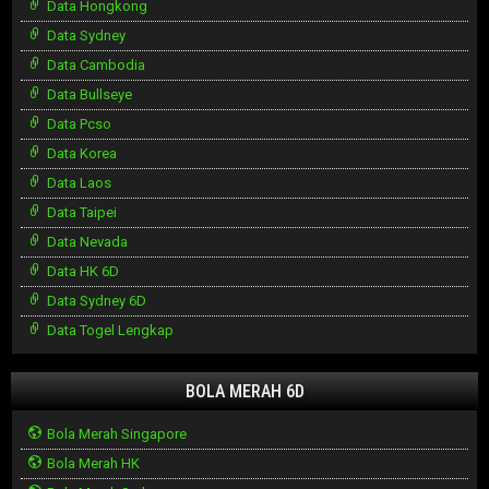
Data Hongkong
Data Sydney
Data Cambodia
Data Bullseye
Data Pcso
Data Korea
Data Laos
Data Taipei
Data Nevada
Data HK 6D
Data Sydney 6D
Data Togel Lengkap
BOLA MERAH 6D
Bola Merah Singapore
Bola Merah HK