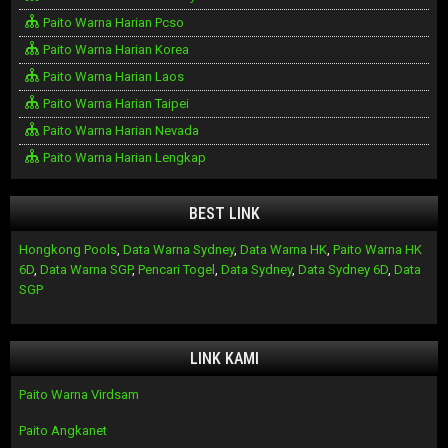
Paito Warna Harian Pcso
Paito Warna Harian Korea
Paito Warna Harian Laos
Paito Warna Harian Taipei
Paito Warna Harian Nevada
Paito Warna Harian Lengkap
BEST LINK
Hongkong Pools
,
Data Warna Sydney
,
Data Warna HK
,
Paito Warna HK
6D
,
Data Warna SGP
,
Pencari Togel
,
Data Sydney
,
Data Sydney 6D
,
Data
SGP
LINK KAMI
Paito Warna Virdsam
Paito Angkanet