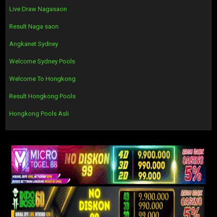
Live Draw Nagasaon
Result Naga saon
Angkanet Sydney
Welcome Sydney Pools
Welcome To Hongkong
Result Hongkong Pools
Hongkong Pools Asli