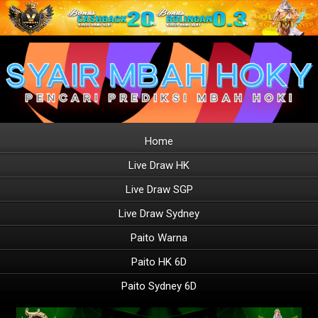
Home
Live Draw HK
Live Draw SGP
Live Draw Sydney
Paito Warna
Paito HK 6D
Paito Sydney 6D