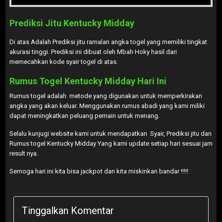
Prediksi Jitu Kentucky Midday
Di atas Adalah Prediksi jitu ramalan angka togel yang memiliki tingkat
akurasi tinggi. Prediksi ini dibuat oleh Mbah Hoky hasil dari
memecahkan kode syair togel di atas.
Rumus Togel Kentucky Midday Hari Ini
Rumus togel adalah metode yang digunakan untuk memperkirakan
angka yang akan keluar. Menggunakan rumus abadi yang kami miliki
dapat meningkatkan peluang pemain untuk menang.
Selalu kunjugi website kami untuk mendapatkan Syair, Prediksi jitu dan
Rumus togel Kentucky Midday Yang kami update setiap hari sesuai jam
result nya.
Semoga hari ini kita bisa jackpot dan kita miskinkan bandar !!!!!
Tinggalkan Komentar