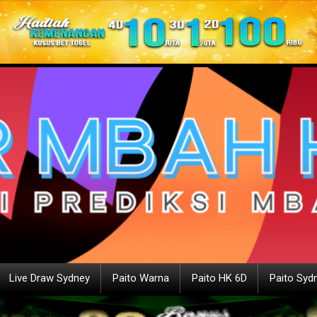
Live Draw Sydney
Paito Warna
Paito HK 6D
Paito Syd