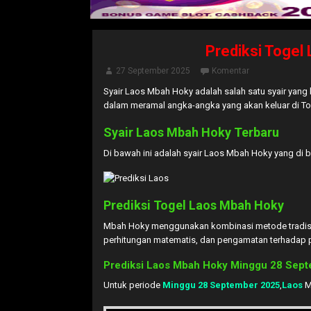
Prediksi Toge
27 September 2025
Komentar
Syair Laos Mbah Hoky adalah salah satu syair yang
dalam meramal angka-angka yang akan keluar di To
Syair Laos Mbah Hoky Terbaru
Di bawah ini adalah syair Laos Mbah Hoky yang di 
Prediksi Togel Laos Mbah Hoky
Mbah Hoky menggunakan kombinasi metode tradision
perhitungan matematis, dan pengamatan terhadap 
Prediksi Laos Mbah Hoky Minggu
28 Sept
Untuk periode
Minggu 28 September 2025
,
Laos
M