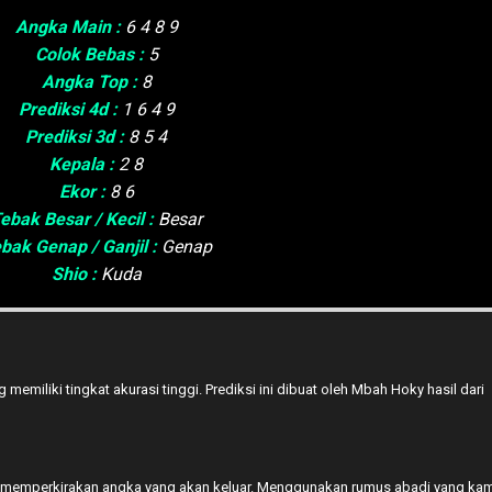
Angka Main :
6 4 8 9
Colok Bebas :
5
Angka Top :
8
Prediksi 4d :
1 6 4 9
Prediksi 3d :
8 5 4
Kepala :
2 8
Ekor :
8 6
ebak Besar / Kecil :
Besar
bak Genap / Ganjil :
Genap
Shio :
Kuda
 memiliki tingkat akurasi tinggi. Prediksi ini dibuat oleh Mbah Hoky hasil dari
 memperkirakan angka yang akan keluar. Menggunakan rumus abadi yang kam