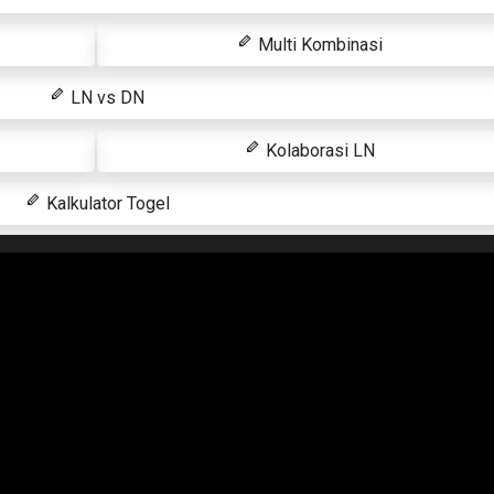
Multi Kombinasi
LN vs DN
Kolaborasi LN
Kalkulator Togel