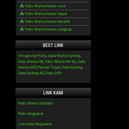
Paito Warna Harian Laos
Paito Warna Harian Taipei
Paito Warna Harian Nevada
Paito Warna Harian Lengkap
BEST LINK
Hongkong Pools
,
Data Warna Sydney
,
Data Warna HK
,
Paito Warna HK 6D
,
Data
Warna SGP
,
Pencari Togel
,
Data Sydney
,
Data Sydney 6D
,
Data SGP
LINK KAMI
Paito Warna Virdsam
Paito Angkanet
Live Draw Nagasaon