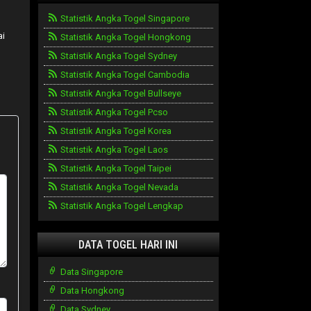
Statistik Angka Togel Singapore
ai
Statistik Angka Togel Hongkong
Statistik Angka Togel Sydney
Statistik Angka Togel Cambodia
Statistik Angka Togel Bullseye
Statistik Angka Togel Pcso
Statistik Angka Togel Korea
Statistik Angka Togel Laos
Statistik Angka Togel Taipei
Statistik Angka Togel Nevada
Statistik Angka Togel Lengkap
DATA TOGEL HARI INI
Data Singapore
Data Hongkong
Data Sydney