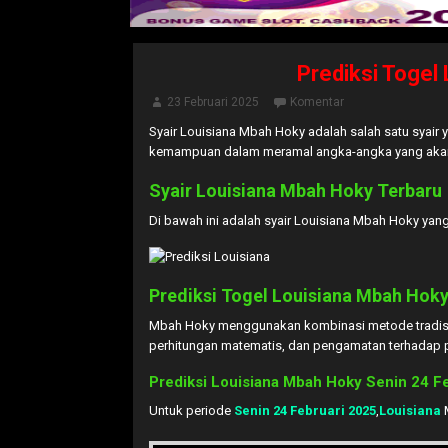
Prediksi Togel
23 Februari 2025
Komentar
Syair Louisiana Mbah Hoky adalah salah satu syair 
kemampuan dalam meramal angka-angka yang akan k
Syair Louisiana Mbah Hoky Terbaru
Di bawah ini adalah syair Louisiana Mbah Hoky yan
Prediksi Togel Louisiana Mbah Hok
Mbah Hoky menggunakan kombinasi metode tradision
perhitungan matematis, dan pengamatan terhadap 
Prediksi Louisiana Mbah Hoky Senin
24 F
Untuk periode
Senin 24 Februari 2025
,
Louisiana