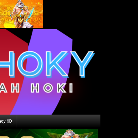
ney 6D