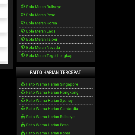
Bola Merah Bullseye
Bola Merah Pcso
Bola Merah Korea
Bola Merah Laos
Bola Merah Taipei
Bola Merah Nevada
Bola Merah Togel Lengkap
PAITO HARIAN TERCEPAT
Paito Warna Harian Singapore
Paito Warna Harian Hongkong
Paito Warna Harian Sydney
Paito Warna Harian Cambodia
Paito Warna Harian Bullseye
Paito Warna Harian Pcso
Paito Warna Harian Korea