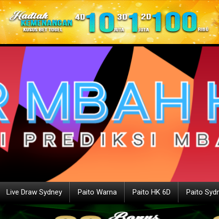
Live Draw Sydney
Paito Warna
Paito HK 6D
Paito Syd