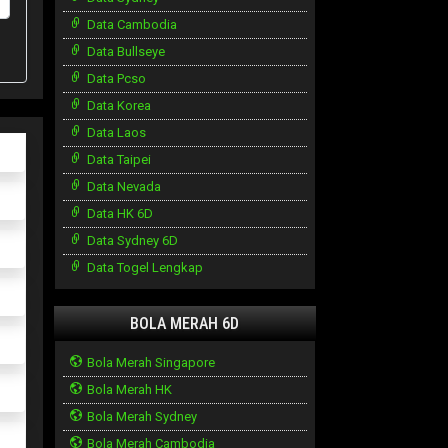
Data Cambodia
Data Bullseye
Data Pcso
Data Korea
Data Laos
Data Taipei
Data Nevada
Data HK 6D
Data Sydney 6D
Data Togel Lengkap
BOLA MERAH 6D
Bola Merah Singapore
Bola Merah HK
Bola Merah Sydney
Bola Merah Cambodia