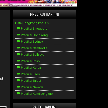
PREDIKSI HARI INI
Data Hongkong Pools 6D
Prediksi Singapore
Prediksi Hongkong
Prediksi Sydney
Prediksi Cambodia
Prediksi Bullseye
Prediksi Pcso
Prediksi Korea
Prediksi Laos
pi,
Prediksi Taipei
Prediksi Nevada
Prediksi Kami Lengkap
PAITO HARI INI