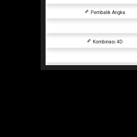
Pembalik Angka
Kombinasi 4D