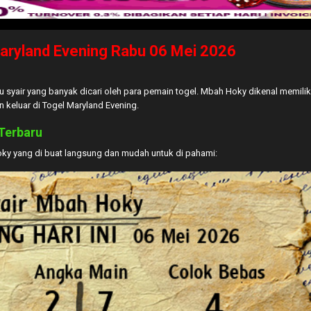
Maryland Evening Rabu 06 Mei 2026
 syair yang banyak dicari oleh para pemain togel. Mbah Hoky dikenal memilik
eluar di Togel Maryland Evening.
Terbaru
oky yang di buat langsung dan mudah untuk di pahami: