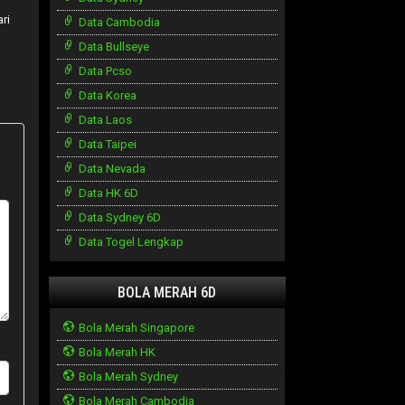
ri
Data Cambodia
Data Bullseye
Data Pcso
Data Korea
Data Laos
Data Taipei
Data Nevada
Data HK 6D
Data Sydney 6D
Data Togel Lengkap
BOLA MERAH 6D
Bola Merah Singapore
Bola Merah HK
Bola Merah Sydney
Bola Merah Cambodia