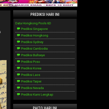
PREDIKSI HARI INI
Data Hongkong Pools 6D
Prediksi Singapore
i
Prediksi Hongkong
Prediksi Sydney
Prediksi Cambodia
Prediksi Bullseye
Prediksi Pcso
Prediksi Korea
Prediksi Laos
Prediksi Taipei
Prediksi Nevada
Prediksi Kami Lengkap
PAITO HARI INI