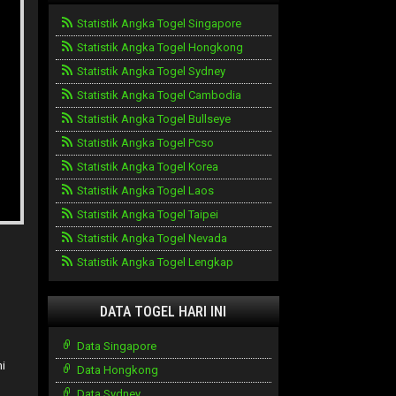
Statistik Angka Togel Singapore
Statistik Angka Togel Hongkong
Statistik Angka Togel Sydney
Statistik Angka Togel Cambodia
Statistik Angka Togel Bullseye
Statistik Angka Togel Pcso
Statistik Angka Togel Korea
Statistik Angka Togel Laos
Statistik Angka Togel Taipei
Statistik Angka Togel Nevada
Statistik Angka Togel Lengkap
DATA TOGEL HARI INI
Data Singapore
i
Data Hongkong
Data Sydney