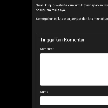
Selalu kunjugi website kami untuk mendapatkan Syai
sesuai jam result nya.
Semoga hari ini kita bisa jackpot dan kita miskinkan 
Tinggalkan Komentar
Komentar
Nama