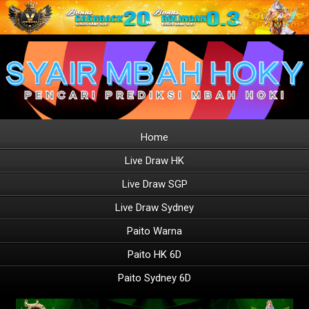
Home
Live Draw HK
Live Draw SGP
Live Draw Sydney
Paito Warna
Paito HK 6D
Paito Sydney 6D