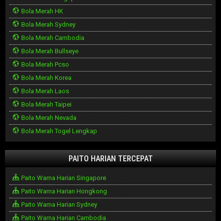
Bola Merah HK
Bola Merah Sydney
Bola Merah Cambodia
Bola Merah Bullseye
Bola Merah Pcso
Bola Merah Korea
Bola Merah Laos
Bola Merah Taipei
Bola Merah Nevada
Bola Merah Togel Lengkap
PAITO HARIAN TERCEPAT
Paito Warna Harian Singapore
Paito Warna Harian Hongkong
Paito Warna Harian Sydney
Paito Warna Harian Cambodia