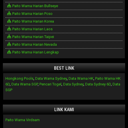
Paito Warna Harian Bullseye
Paito Warna Harian Pcso
Paito Warna Harian Korea
Paito Warna Harian Laos
Paito Warna Harian Taipei
Paito Warna Harian Nevada
Paito Warna Harian Lengkap
BEST LINK
Hongkong Pools
,
Data Warna Sydney
,
Data Warna HK
,
Paito Warna HK
6D
,
Data Warna SGP
,
Pencari Togel
,
Data Sydney
,
Data Sydney 6D
,
Data
SGP
LINK KAMI
Paito Warna Virdsam