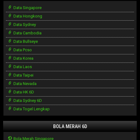
Data Singapore
Data Hongkong
Data Sydney
Data Cambodia
Data Bullseye
Data Pcso
Data Korea
Data Laos
Data Taipei
Data Nevada
Data HK 6D
Data Sydney 6D
Data Togel Lengkap
BOLA MERAH 6D
Bola Merah Singapore