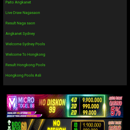
Paito Angkanet
Live Draw Nagasaon
Result Naga saon
Angkanet Sydney
Welcome Sydney Pools
Welcome To Hongkong
Result Hongkong Pools
Hongkong Pools Asli