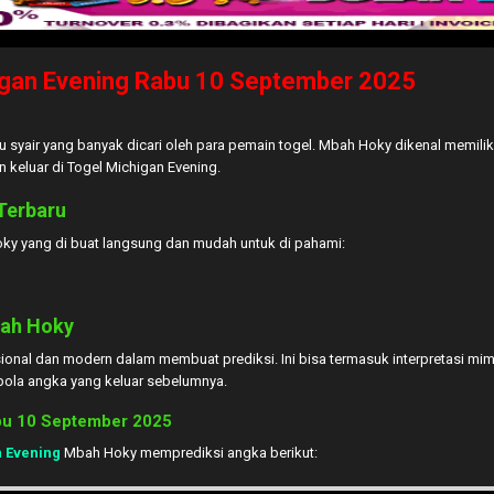
higan Evening Rabu 10 September 2025
 syair yang banyak dicari oleh para pemain togel. Mbah Hoky dikenal memilik
eluar di Togel Michigan Evening.
Terbaru
oky yang di buat langsung dan mudah untuk di pahami:
bah Hoky
al dan modern dalam membuat prediksi. Ini bisa termasuk interpretasi mim
pola angka yang keluar sebelumnya.
bu
10 September 2025
 Evening
Mbah Hoky memprediksi angka berikut: