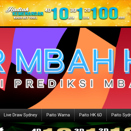
Live Draw Sydney
Paito Warna
Paito HK 6D
Paito Syd