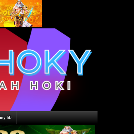
ney 6D