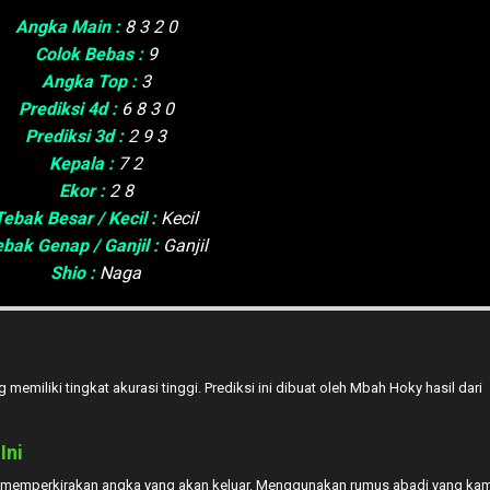
Angka Main :
8 3 2 0
Colok Bebas :
9
Angka Top :
3
Prediksi 4d :
6 8 3 0
Prediksi 3d :
2 9 3
Kepala :
7 2
Ekor :
2 8
Tebak Besar / Kecil :
Kecil
ebak Genap / Ganjil :
Ganjil
Shio :
Naga
 memiliki tingkat akurasi tinggi. Prediksi ini dibuat oleh Mbah Hoky hasil dari
Ini
 memperkirakan angka yang akan keluar. Menggunakan rumus abadi yang kam