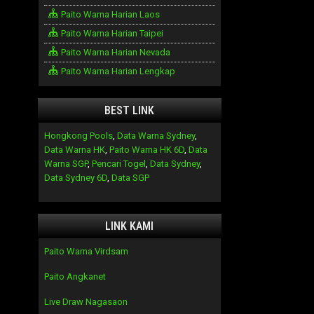
Paito Warna Harian Laos
Paito Warna Harian Taipei
Paito Warna Harian Nevada
Paito Warna Harian Lengkap
BEST LINK
Hongkong Pools
,
Data Warna Sydney
,
Data Warna HK
,
Paito Warna HK 6D
,
Data
Warna SGP
,
Pencari Togel
,
Data Sydney
,
Data Sydney 6D
,
Data SGP
LINK KAMI
Paito Warna Virdsam
Paito Angkanet
Live Draw Nagasaon