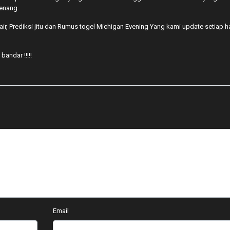
enang.
r, Prediksi jitu dan Rumus togel Michigan Evening Yang kami update setiap ha
bandar !!!!!
Email