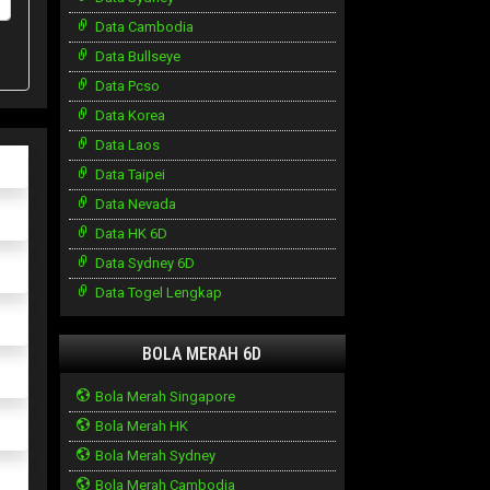
Data Cambodia
Data Bullseye
Data Pcso
Data Korea
Data Laos
Data Taipei
Data Nevada
Data HK 6D
Data Sydney 6D
Data Togel Lengkap
BOLA MERAH 6D
Bola Merah Singapore
Bola Merah HK
Bola Merah Sydney
Bola Merah Cambodia