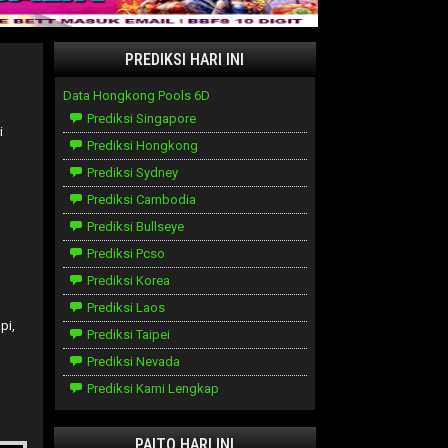
PREDIKSI HARI INI
Data Hongkong Pools 6D
Prediksi Singapore
i
Prediksi Hongkong
Prediksi Sydney
Prediksi Cambodia
Prediksi Bullseye
Prediksi Pcso
Prediksi Korea
Prediksi Laos
pi,
Prediksi Taipei
Prediksi Nevada
Prediksi Kami Lengkap
PAITO HARI INI