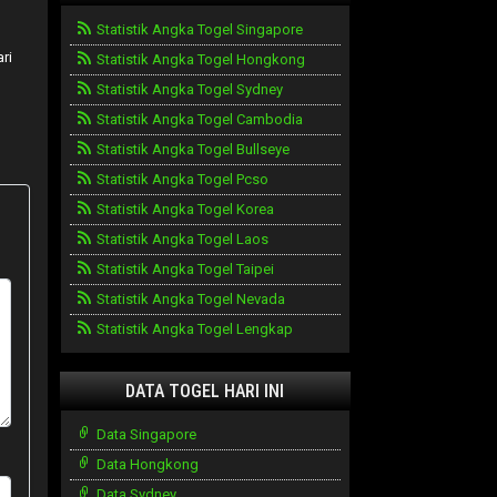
Statistik Angka Togel Singapore
ri
Statistik Angka Togel Hongkong
Statistik Angka Togel Sydney
Statistik Angka Togel Cambodia
Statistik Angka Togel Bullseye
Statistik Angka Togel Pcso
Statistik Angka Togel Korea
Statistik Angka Togel Laos
Statistik Angka Togel Taipei
Statistik Angka Togel Nevada
Statistik Angka Togel Lengkap
DATA TOGEL HARI INI
Data Singapore
Data Hongkong
Data Sydney