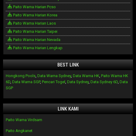
Paito Warna Harian Pcso
Paito Warna Harian Korea
Paito Warna Harian Laos
Paito Warna Harian Taipei
Paito Warna Harian Nevada
Paito Warna Harian Lengkap
BEST LINK
Hongkong Pools
,
Data Warna Sydney
,
Data Warna HK
,
Paito Warna HK
6D
,
Data Warna SGP
,
Pencari Togel
,
Data Sydney
,
Data Sydney 6D
,
Data
SGP
LINK KAMI
Paito Warna Virdsam
Paito Angkanet