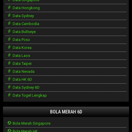
Data Hongkong
Data Sydney
Data Cambodia
Data Bullseye
Data Pcso
Data Korea
Data Laos
Data Taipei
Data Nevada
Data HK 6D
Data Sydney 6D
Data Togel Lengkap
BOLA MERAH 6D
Bola Merah Singapore
Bola Merah HK