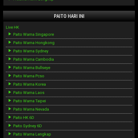
PAITO HARI INI
Live HK
Paito Warna Singapore
Paito Warna Hongkong
Paito Warna Sydney
Paito Warna Cambodia
Paito Warna Bullseye
Paito Warna Pcso
Paito Warna Korea
Paito Warna Laos
Paito Warna Taipei
Paito Warna Nevada
Paito HK 6D
Paito Sydney 6D
Paito Warna Lengkap