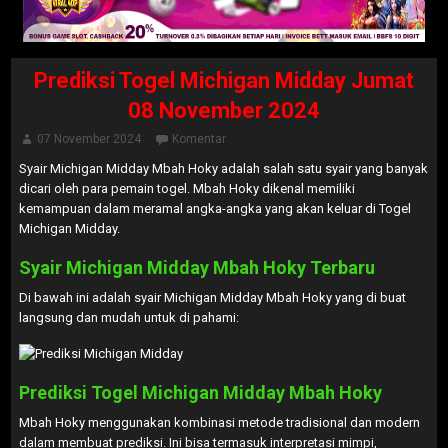
Prediksi Togel Michigan Midday Jumat
08 November 2024
07 November 2024
Komentar
Syair Michigan Midday Mbah Hoky adalah salah satu syair yang banyak
dicari oleh para pemain togel. Mbah Hoky dikenal memiliki
kemampuan dalam meramal angka-angka yang akan keluar di Togel
Michigan Midday.
Syair Michigan Midday Mbah Hoky Terbaru
Di bawah ini adalah syair Michigan Midday Mbah Hoky yang di buat
langsung dan mudah untuk di pahami:
Prediksi Togel Michigan Midday Mbah Hoky
Mbah Hoky menggunakan kombinasi metode tradisional dan modern
dalam membuat prediksi. Ini bisa termasuk interpretasi mimpi,