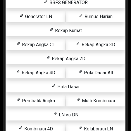
BBFS GENERATOR
Generator LN
Rumus Harian
Rekap Kumat
Rekap Angka CT
Rekap Angka 3D
Rekap Angka 2D
Rekap Angka 4D
Pola Dasar All
Pola Dasar
Pembalik Angka
Multi Kombinasi
LN vs DN
Kombinasi 4D
Kolaborasi LN