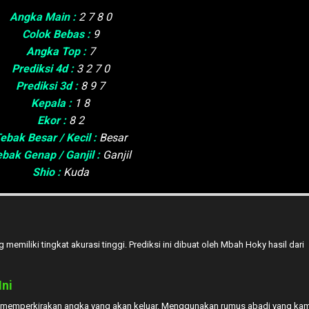
Angka Main :
2 7 8 0
Colok Bebas :
9
Angka Top :
7
Prediksi 4d :
3 2 7 0
Prediksi 3d :
8 9 7
Kepala :
1 8
Ekor :
8 2
ebak Besar / Kecil :
Besar
ebak Genap / Ganjil :
Ganjil
Shio :
Kuda
 memiliki tingkat akurasi tinggi. Prediksi ini dibuat oleh Mbah Hoky hasil dari
Ini
 memperkirakan angka yang akan keluar. Menggunakan rumus abadi yang kam