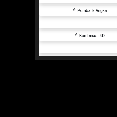
Pembalik Angka
Kombinasi 4D