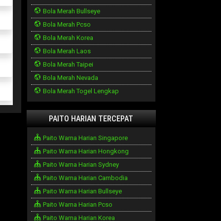
Bola Merah Bullseye
Bola Merah Pcso
Bola Merah Korea
Bola Merah Laos
Bola Merah Taipei
Bola Merah Nevada
Bola Merah Togel Lengkap
PAITO HARIAN TERCEPAT
Paito Warna Harian Singapore
Paito Warna Harian Hongkong
Paito Warna Harian Sydney
Paito Warna Harian Cambodia
Paito Warna Harian Bullseye
Paito Warna Harian Pcso
Paito Warna Harian Korea