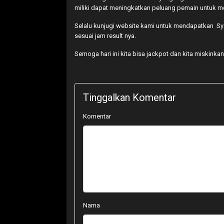
miliki dapat meningkatkan peluang pemain untuk m
Selalu kunjugi website kami untuk mendapatkan Syai
sesuai jam result nya.
Semoga hari ini kita bisa jackpot dan kita miskinkan 
Tinggalkan Komentar
Komentar
Nama