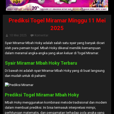
Prediksi Togel Miramar Minggu 11 Mei
2025
10 Mei 2025
Komentar
Syair Miramar Mbah Hoky adalah salah satu syair yang banyak dicari
oleh para pemain togel. Mbah Hoky dikenal memiliki kemampuan
dalam meramal angka-angka yang akan keluar di Togel Miramar.
Syair Miramar Mbah Hoky Terbaru
Di bawah ini adalah syair Miramar Mbah Hoky yang di buat langsung
dan mudah untuk di pahami:
Prediksi Togel Miramar Mbah Hoky
Mbah Hoky menggunakan kombinasi metode tradisional dan modern
dalam membuat prediksi. Ini bisa termasuk interpretasi mimpi,
perhitungan matematis, dan pengamatan terhadap pola angka yang