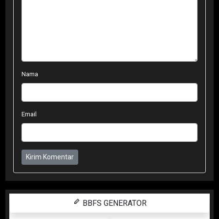
Nama
Email
Kirim Komentar
BBFS GENERATOR