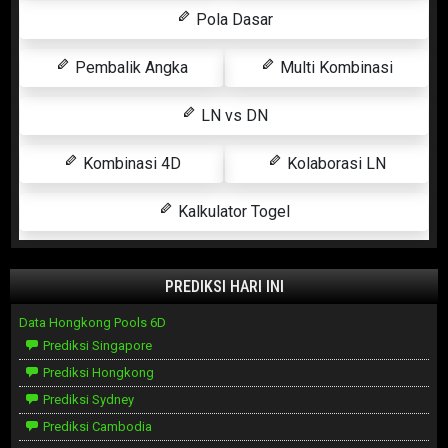
Pola Dasar
Pembalik Angka
Multi Kombinasi
LN vs DN
Kombinasi 4D
Kolaborasi LN
Kalkulator Togel
PREDIKSI HARI INI
Data Hongkong Pools 6D
Prediksi Singapore
Prediksi Hongkong
Prediksi Sydney
Prediksi Cambodia