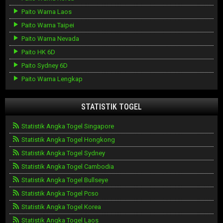
Paito Warna Laos
Paito Warna Taipei
Paito Warna Nevada
Paito HK 6D
Paito Sydney 6D
Paito Warna Lengkap
STATISTIK TOGEL
Statistik Angka Togel Singapore
Statistik Angka Togel Hongkong
Statistik Angka Togel Sydney
Statistik Angka Togel Cambodia
Statistik Angka Togel Bullseye
Statistik Angka Togel Pcso
Statistik Angka Togel Korea
Statistik Angka Togel Laos