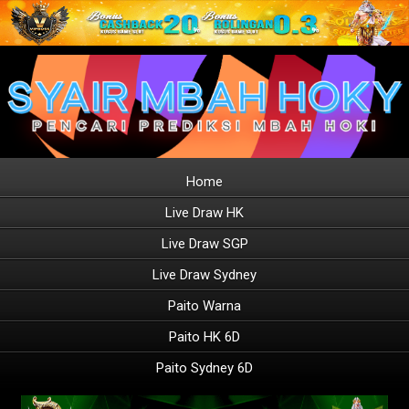
Home
Live Draw HK
Live Draw SGP
Live Draw Sydney
Paito Warna
Paito HK 6D
Paito Sydney 6D