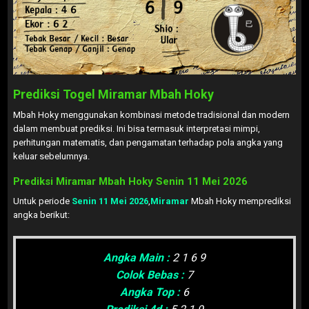
Prediksi Togel Miramar Mbah Hoky
Mbah Hoky menggunakan kombinasi metode tradisional dan modern
dalam membuat prediksi. Ini bisa termasuk interpretasi mimpi,
perhitungan matematis, dan pengamatan terhadap pola angka yang
keluar sebelumnya.
Prediksi Miramar Mbah Hoky Senin
11 Mei 2026
Untuk periode
Senin 11 Mei 2026
,
Miramar
Mbah Hoky memprediksi
angka berikut:
Angka Main :
2 1 6 9
Colok Bebas :
7
Angka Top :
6