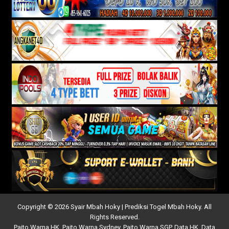
Copyright © 2026 Syair Mbah Hoky | Prediksi Togel Mbah Hoky. All
Rights Reserved.
Paito Warna HK
,
Paito Warna Sydney
,
Paito Warna SGP
,
Data HK
,
Data