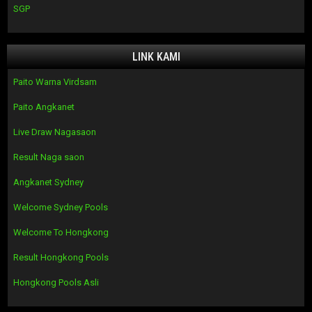
SGP
LINK KAMI
Paito Warna Virdsam
Paito Angkanet
Live Draw Nagasaon
Result Naga saon
Angkanet Sydney
Welcome Sydney Pools
Welcome To Hongkong
Result Hongkong Pools
Hongkong Pools Asli