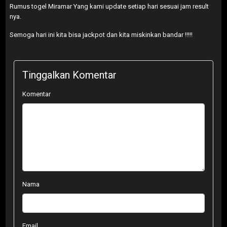
Rumus togel Miramar Yang kami update setiap hari sesuai jam result
nya.
Semoga hari ini kita bisa jackpot dan kita miskinkan bandar !!!!!
Tinggalkan Komentar
Komentar
Nama
Email