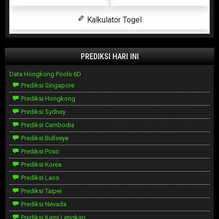
Kalkulator Togel
PREDIKSI HARI INI
Data Hongkong Pools 6D
Prediksi Singapore
Prediksi Hongkong
Prediksi Sydney
Prediksi Cambodia
Prediksi Bullseye
Prediksi Pcso
Prediksi Korea
Prediksi Laos
Prediksi Taipei
Prediksi Nevada
Prediksi Kami Lengkap