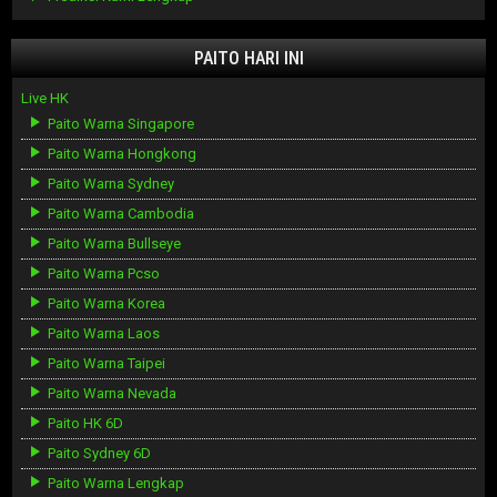
PAITO HARI INI
Live HK
Paito Warna Singapore
Paito Warna Hongkong
Paito Warna Sydney
Paito Warna Cambodia
Paito Warna Bullseye
Paito Warna Pcso
Paito Warna Korea
Paito Warna Laos
Paito Warna Taipei
Paito Warna Nevada
Paito HK 6D
Paito Sydney 6D
Paito Warna Lengkap