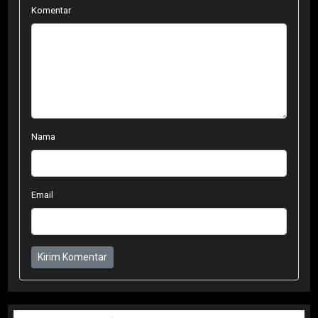
Komentar
Nama
Email
Kirim Komentar