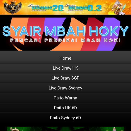
Home
Live Draw HK
Live Draw SGP
Live Draw Sydney
Paito Warna
Paito HK 6D
Paito Sydney 6D