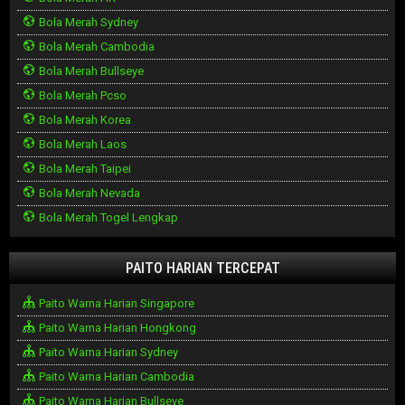
Bola Merah Sydney
Bola Merah Cambodia
Bola Merah Bullseye
Bola Merah Pcso
Bola Merah Korea
Bola Merah Laos
Bola Merah Taipei
Bola Merah Nevada
Bola Merah Togel Lengkap
PAITO HARIAN TERCEPAT
Paito Warna Harian Singapore
Paito Warna Harian Hongkong
Paito Warna Harian Sydney
Paito Warna Harian Cambodia
Paito Warna Harian Bullseye