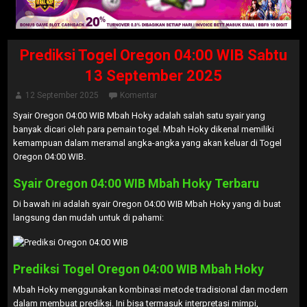
Prediksi Togel Oregon 04:00 WIB Sabtu
13 September 2025
12 September 2025
Komentar
Syair Oregon 04:00 WIB Mbah Hoky adalah salah satu syair yang
banyak dicari oleh para pemain togel. Mbah Hoky dikenal memiliki
kemampuan dalam meramal angka-angka yang akan keluar di Togel
Oregon 04:00 WIB.
Syair Oregon 04:00 WIB Mbah Hoky Terbaru
Di bawah ini adalah syair Oregon 04:00 WIB Mbah Hoky yang di buat
langsung dan mudah untuk di pahami:
Prediksi Togel Oregon 04:00 WIB Mbah Hoky
Mbah Hoky menggunakan kombinasi metode tradisional dan modern
dalam membuat prediksi. Ini bisa termasuk interpretasi mimpi,