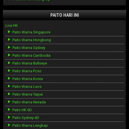
PAITO HARI INI
Live HK
Paito Warna Singapore
Paito Warna Hongkong
Paito Warna Sydney
Paito Warna Cambodia
Paito Warna Bullseye
Paito Warna Pcso
Paito Warna Korea
Paito Warna Laos
Paito Warna Taipei
Paito Warna Nevada
Paito HK 6D
Paito Sydney 6D
Paito Warna Lengkap