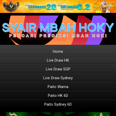
Home
Live Draw HK
Live Draw SGP
Live Draw Sydney
Paito Warna
Paito HK 6D
Paito Sydney 6D