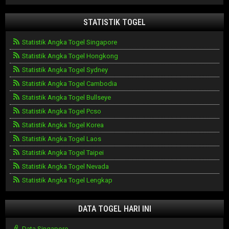
STATISTIK TOGEL
Statistik Angka Togel Singapore
Statistik Angka Togel Hongkong
Statistik Angka Togel Sydney
Statistik Angka Togel Cambodia
Statistik Angka Togel Bullseye
Statistik Angka Togel Pcso
Statistik Angka Togel Korea
Statistik Angka Togel Laos
Statistik Angka Togel Taipei
Statistik Angka Togel Nevada
Statistik Angka Togel Lengkap
DATA TOGEL HARI INI
Data Singapore