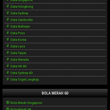
Data Hongkong
Data Sydney
Data Cambodia
Data Bullseye
Data Pcso
Data Korea
Data Laos
Data Taipei
Data Nevada
Data HK 6D
Data Sydney 6D
Data Togel Lengkap
BOLA MERAH 6D
Bola Merah Singapore
Bola Merah HK