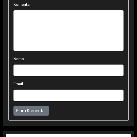
Komentar
Nama
Email
Kirim Komentar