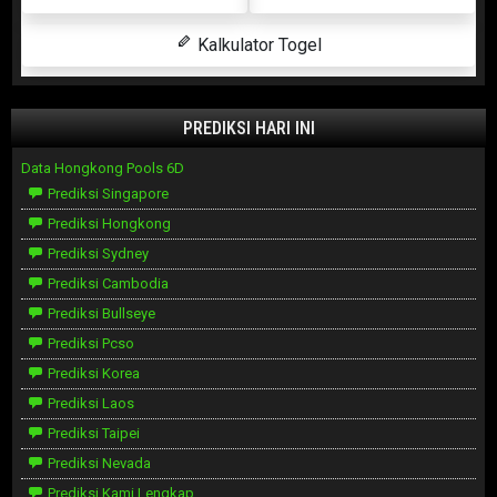
Kalkulator Togel
PREDIKSI HARI INI
Data Hongkong Pools 6D
Prediksi Singapore
Prediksi Hongkong
Prediksi Sydney
Prediksi Cambodia
Prediksi Bullseye
Prediksi Pcso
Prediksi Korea
Prediksi Laos
Prediksi Taipei
Prediksi Nevada
Prediksi Kami Lengkap