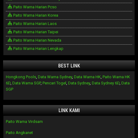
Paito Warna Harian Pcso
Paito Warna Harian Korea
Paito Warna Harian Laos
Paito Warna Harian Taipei
Paito Warna Harian Nevada
Paito Warna Harian Lengkap
BEST LINK
Hongkong Pools
,
Data Warna Sydney
,
Data Warna HK
,
Paito Warna HK
6D
,
Data Warna SGP
,
Pencari Togel
,
Data Sydney
,
Data Sydney 6D
,
Data
SGP
LINK KAMI
Paito Warna Virdsam
Paito Angkanet