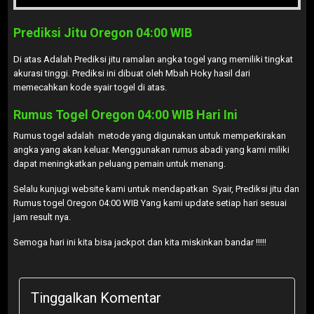
Prediksi Jitu Oregon 04:00 WIB
Di atas Adalah Prediksi jitu ramalan angka togel yang memiliki tingkat
akurasi tinggi. Prediksi ini dibuat oleh Mbah Hoky hasil dari
memecahkan kode syair togel di atas.
Rumus Togel Oregon 04:00 WIB Hari Ini
Rumus togel adalah metode yang digunakan untuk memperkirakan
angka yang akan keluar. Menggunakan rumus abadi yang kami miliki
dapat meningkatkan peluang pemain untuk menang.
Selalu kunjugi website kami untuk mendapatkan Syair, Prediksi jitu dan
Rumus togel Oregon 04:00 WIB Yang kami update setiap hari sesuai
jam result nya.
Semoga hari ini kita bisa jackpot dan kita miskinkan bandar !!!!!
Tinggalkan Komentar