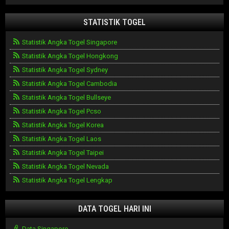
STATISTIK TOGEL
Statistik Angka Togel Singapore
Statistik Angka Togel Hongkong
Statistik Angka Togel Sydney
Statistik Angka Togel Cambodia
Statistik Angka Togel Bullseye
Statistik Angka Togel Pcso
Statistik Angka Togel Korea
Statistik Angka Togel Laos
Statistik Angka Togel Taipei
Statistik Angka Togel Nevada
Statistik Angka Togel Lengkap
DATA TOGEL HARI INI
Data Singapore