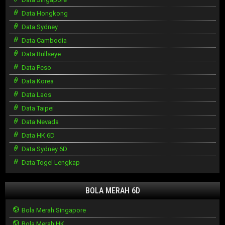
Data Hongkong
Data Sydney
Data Cambodia
Data Bullseye
Data Pcso
Data Korea
Data Laos
Data Taipei
Data Nevada
Data HK 6D
Data Sydney 6D
Data Togel Lengkap
BOLA MERAH 6D
Bola Merah Singapore
Bola Merah HK