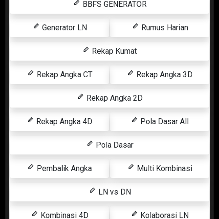
BBFS GENERATOR
Generator LN
Rumus Harian
Rekap Kumat
Rekap Angka CT
Rekap Angka 3D
Rekap Angka 2D
Rekap Angka 4D
Pola Dasar All
Pola Dasar
Pembalik Angka
Multi Kombinasi
LN vs DN
Kombinasi 4D
Kolaborasi LN