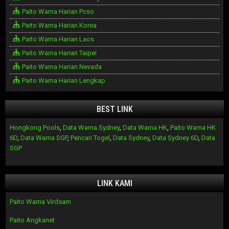
Paito Warna Harian Pcso
Paito Warna Harian Korea
Paito Warna Harian Laos
Paito Warna Harian Taipei
Paito Warna Harian Nevada
Paito Warna Harian Lengkap
BEST LINK
Hongkong Pools
,
Data Warna Sydney
,
Data Warna HK
,
Paito Warna HK
6D
,
Data Warna SGP
,
Pencari Togel
,
Data Sydney
,
Data Sydney 6D
,
Data
SGP
LINK KAMI
Paito Warna Virdsam
Paito Angkanet