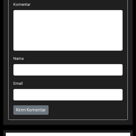
Komentar
Nama
Email
Kirim Komentar