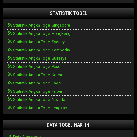
STATISTIK TOGEL
Statistik Angka Togel Singapore
Statistik Angka Togel Hongkong
Statistik Angka Togel Sydney
Statistik Angka Togel Cambodia
Statistik Angka Togel Bullseye
Statistik Angka Togel Pcso
Statistik Angka Togel Korea
Statistik Angka Togel Laos
Statistik Angka Togel Taipei
Statistik Angka Togel Nevada
Statistik Angka Togel Lengkap
DATA TOGEL HARI INI
Data Singapore