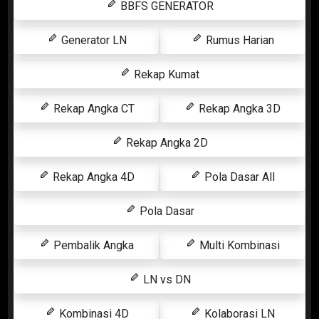
BBFS GENERATOR
Generator LN
Rumus Harian
Rekap Kumat
Rekap Angka CT
Rekap Angka 3D
Rekap Angka 2D
Rekap Angka 4D
Pola Dasar All
Pola Dasar
Pembalik Angka
Multi Kombinasi
LN vs DN
Kombinasi 4D
Kolaborasi LN