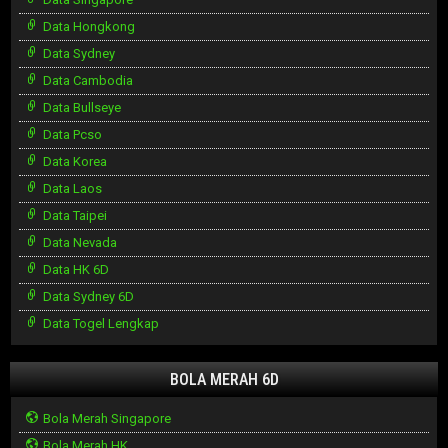
Data Hongkong
Data Sydney
Data Cambodia
Data Bullseye
Data Pcso
Data Korea
Data Laos
Data Taipei
Data Nevada
Data HK 6D
Data Sydney 6D
Data Togel Lengkap
BOLA MERAH 6D
Bola Merah Singapore
Bola Merah HK