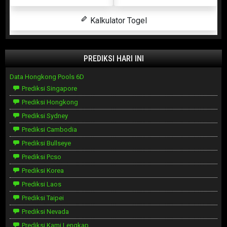
Kalkulator Togel
PREDIKSI HARI INI
Data Hongkong Pools 6D
Prediksi Singapore
Prediksi Hongkong
Prediksi Sydney
Prediksi Cambodia
Prediksi Bullseye
Prediksi Pcso
Prediksi Korea
Prediksi Laos
Prediksi Taipei
Prediksi Nevada
Prediksi Kami Lengkap