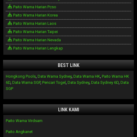
Paito Warna Harian Pcso
Paito Warna Harian Korea
Paito Warna Harian Laos
Paito Warna Harian Taipei
Paito Warna Harian Nevada
Paito Warna Harian Lengkap
BEST LINK
Hongkong Pools
,
Data Warna Sydney
,
Data Warna HK
,
Paito Warna HK
6D
,
Data Warna SGP
,
Pencari Togel
,
Data Sydney
,
Data Sydney 6D
,
Data
SGP
LINK KAMI
Paito Warna Virdsam
Paito Angkanet