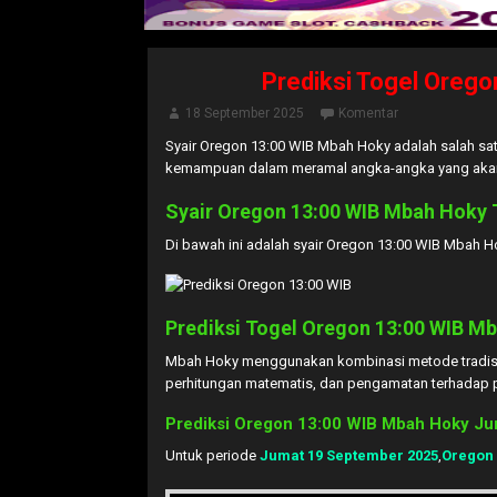
Prediksi Togel Oreg
18 September 2025
Komentar
Syair Oregon 13:00 WIB Mbah Hoky adalah salah satu
kemampuan dalam meramal angka-angka yang akan k
Syair Oregon 13:00 WIB Mbah Hoky 
Di bawah ini adalah syair Oregon 13:00 WIB Mbah H
Prediksi Togel Oregon 13:00 WIB M
Mbah Hoky menggunakan kombinasi metode tradision
perhitungan matematis, dan pengamatan terhadap 
Prediksi Oregon 13:00 WIB Mbah Hoky J
Untuk periode
Jumat 19 September 2025
,
Oregon 