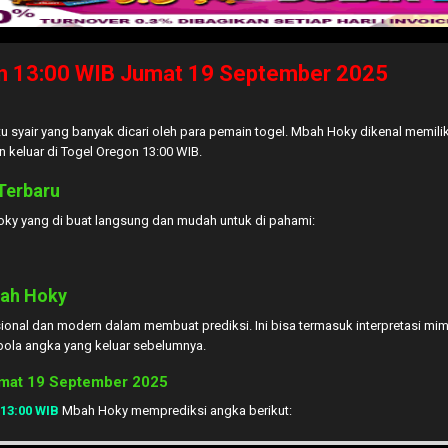
on 13:00 WIB Jumat 19 September 2025
 syair yang banyak dicari oleh para pemain togel. Mbah Hoky dikenal memilik
eluar di Togel Oregon 13:00 WIB.
Terbaru
oky yang di buat langsung dan mudah untuk di pahami:
bah Hoky
al dan modern dalam membuat prediksi. Ini bisa termasuk interpretasi mim
pola angka yang keluar sebelumnya.
umat
19 September 2025
13:00 WIB
Mbah Hoky memprediksi angka berikut: