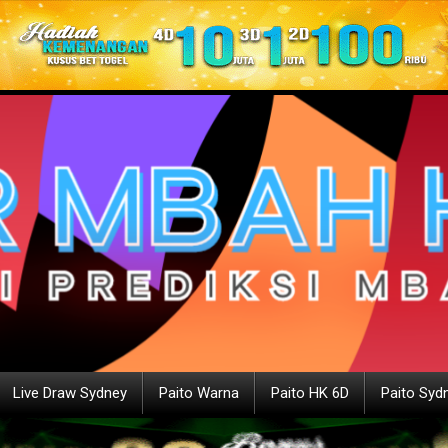
Live Draw Sydney
Paito Warna
Paito HK 6D
Paito Syd