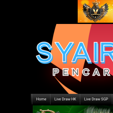
Home
Live Draw HK
Live Draw SGP