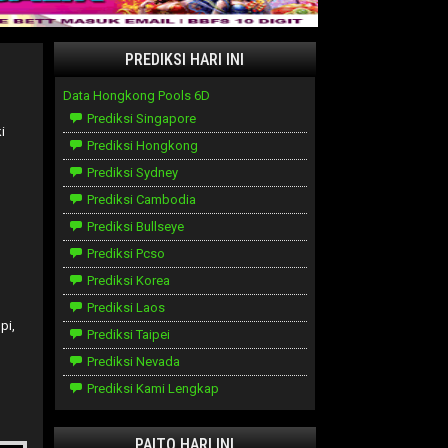
PREDIKSI HARI INI
Data Hongkong Pools 6D
Prediksi Singapore
i
Prediksi Hongkong
Prediksi Sydney
Prediksi Cambodia
Prediksi Bullseye
Prediksi Pcso
Prediksi Korea
Prediksi Laos
pi,
Prediksi Taipei
Prediksi Nevada
Prediksi Kami Lengkap
PAITO HARI INI