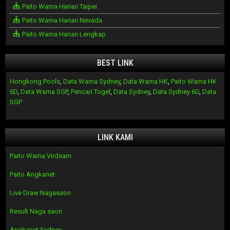
Paito Warna Harian Taipei
Paito Warna Harian Nevada
Paito Warna Harian Lengkap
BEST LINK
Hongkong Pools
,
Data Warna Sydney
,
Data Warna HK
,
Paito Warna HK
6D
,
Data Warna SGP
,
Pencari Togel
,
Data Sydney
,
Data Sydney 6D
,
Data
SGP
LINK KAMI
Paito Warna Virdsam
Paito Angkanet
Live Draw Nagasaon
Result Naga saon
Angkanet Sydney