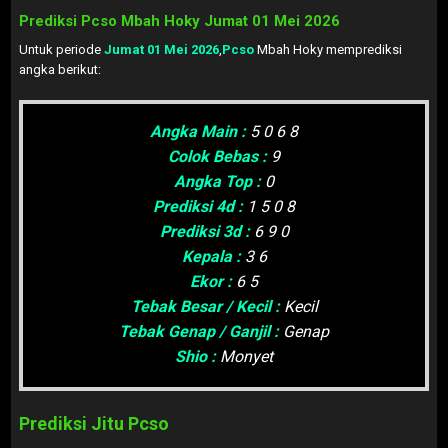
Prediksi Pcso Mbah Hoky Jumat
01 Mei 2026
Untuk periode
Jumat 01 Mei 2026
,
Pcso
Mbah Hoky memprediksi
angka berikut:
Angka Main :
5 0 6 8
Colok Bebas :
9
Angka Top :
0
Prediksi 4d :
1 5 0 8
Prediksi 3d :
6 9 0
Kepala :
3 6
Ekor :
6 5
Tebak Besar / Kecil :
Kecil
Tebak Genap / Ganjil :
Genap
Shio :
Monyet
Prediksi Jitu Pcso