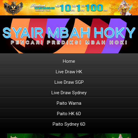
Home
Live Draw HK
Live Draw SGP
Live Draw Sydney
Paito Warna
Paito HK 6D
Paito Sydney 6D