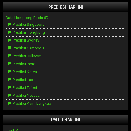
PREDIKSI HARI INI
Data Hongkong Pools 6D
Prediksi Singapore
Prediksi Hongkong
Prediksi Sydney
Prediksi Cambodia
Prediksi Bullseye
Prediksi Pcso
Prediksi Korea
Prediksi Laos
Prediksi Taipei
Prediksi Nevada
Prediksi Kami Lengkap
PAITO HARI INI
Live HK