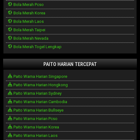
Bola Merah Pcso
Bola Merah Korea
Bola Merah Laos
Bola Merah Taipei
Bola Merah Nevada
Bola Merah Togel Lengkap
PAITO HARIAN TERCEPAT
Paito Warna Harian Singapore
Paito Warna Harian Hongkong
Paito Warna Harian Sydney
Paito Warna Harian Cambodia
Paito Warna Harian Bullseye
Paito Warna Harian Pcso
Paito Warna Harian Korea
Paito Warna Harian Laos