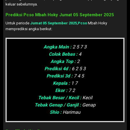
keluar sebelumnya.
Prediksi Pcso Mbah Hoky Jumat
05 September 2025
Untuk periode
Jumat 05 September 2025
,
Pcso
Mbah Hoky
memprediksi angka berikut:
Angka Main :
2 5 7 3
Colok Bebas :
4
Angka Top :
2
Prediksi 4d :
6 2 5 3
Prediksi 3d :
7 4 5
Kepala :
1 7
Ekor :
7 2
Tebak Besar / Kecil :
Kecil
Tebak Genap / Ganjil :
Genap
Shio :
Harimau