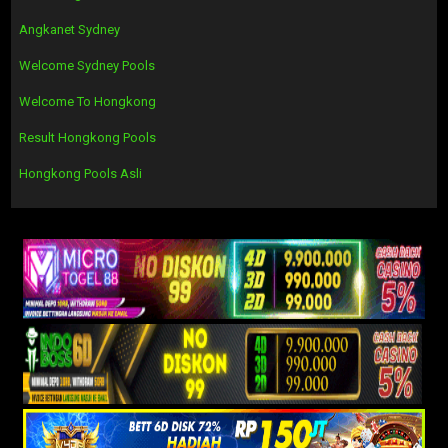
Angkanet Sydney
Welcome Sydney Pools
Welcome To Hongkong
Result Hongkong Pools
Hongkong Pools Asli