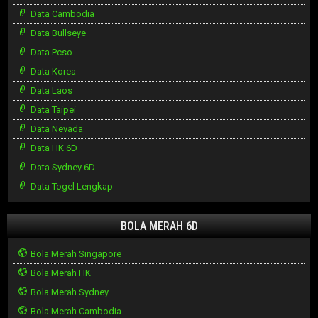
Data Cambodia
Data Bullseye
Data Pcso
Data Korea
Data Laos
Data Taipei
Data Nevada
Data HK 6D
Data Sydney 6D
Data Togel Lengkap
BOLA MERAH 6D
Bola Merah Singapore
Bola Merah HK
Bola Merah Sydney
Bola Merah Cambodia