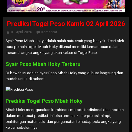
Prediksi Togel Pcso Kamis 02 April 2026
01 April 2026
Komentar
Syair Pcso Mbah Hoky adalah salah satu syair yang banyak dicari oleh
para pemain togel. Mbah Hoky dikenal memiliki kemampuan dalam
meramal angka-angka yang akan keluar di Togel Pcso.
Syair Pcso Mbah Hoky Terbaru
Di bawah ini adalah syair Pcso Mbah Hoky yang di buat langsung dan
mudah untuk di pahami:
Prediksi Togel Pcso Mbah Hoky
Mbah Hoky menggunakan kombinasi metode tradisional dan modern
dalam membuat prediksi. Ini bisa termasuk interpretasi mimpi,
perhitungan matematis, dan pengamatan terhadap pola angka yang
keluar sebelumnya.