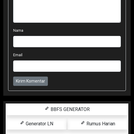
Nama
Email
Kirim Komentar
BBFS GENERATOR
Generator LN
Rumus Harian