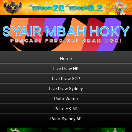
Home
Live Draw HK
Live Draw SGP
Live Draw Sydney
Paito Warna
Paito HK 6D
Paito Sydney 6D