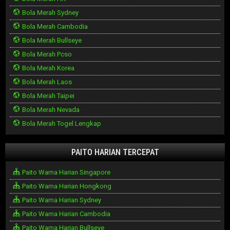
Bola Merah Sydney
Bola Merah Cambodia
Bola Merah Bullseye
Bola Merah Pcso
Bola Merah Korea
Bola Merah Laos
Bola Merah Taipei
Bola Merah Nevada
Bola Merah Togel Lengkap
PAITO HARIAN TERCEPAT
Paito Warna Harian Singapore
Paito Warna Harian Hongkong
Paito Warna Harian Sydney
Paito Warna Harian Cambodia
Paito Warna Harian Bullseye