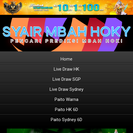
Home
Live Draw HK
Live Draw SGP
Live Draw Sydney
Paito Warna
Paito HK 6D
Paito Sydney 6D