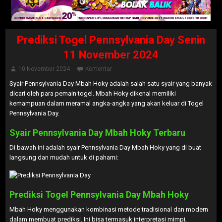
Prediksi Togel Pennsylvania Day Senin
11 November 2024
10 November 2024
Komentar
Syair Pennsylvania Day Mbah Hoky adalah salah satu syair yang banyak
dicari oleh para pemain togel. Mbah Hoky dikenal memiliki
kemampuan dalam meramal angka-angka yang akan keluar di Togel
Pennsylvania Day.
Syair Pennsylvania Day Mbah Hoky Terbaru
Di bawah ini adalah syair Pennsylvania Day Mbah Hoky yang di buat
langsung dan mudah untuk di pahami:
Prediksi Togel Pennsylvania Day Mbah Hoky
Mbah Hoky menggunakan kombinasi metode tradisional dan modern
dalam membuat prediksi. Ini bisa termasuk interpretasi mimpi,