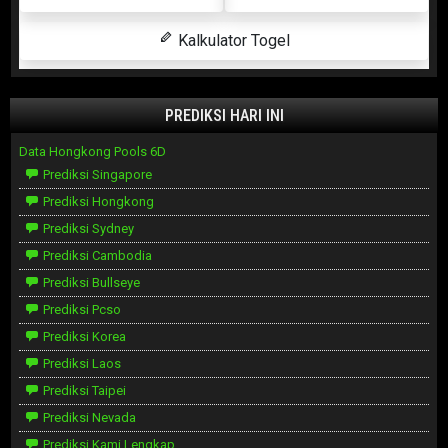
Kalkulator Togel
PREDIKSI HARI INI
Data Hongkong Pools 6D
Prediksi Singapore
Prediksi Hongkong
Prediksi Sydney
Prediksi Cambodia
Prediksi Bullseye
Prediksi Pcso
Prediksi Korea
Prediksi Laos
Prediksi Taipei
Prediksi Nevada
Prediksi Kami Lengkap