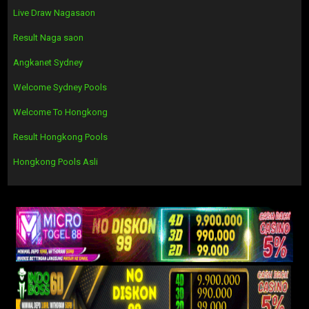
Live Draw Nagasaon
Result Naga saon
Angkanet Sydney
Welcome Sydney Pools
Welcome To Hongkong
Result Hongkong Pools
Hongkong Pools Asli