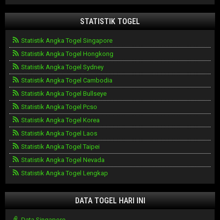
STATISTIK TOGEL
Statistik Angka Togel Singapore
Statistik Angka Togel Hongkong
Statistik Angka Togel Sydney
Statistik Angka Togel Cambodia
Statistik Angka Togel Bullseye
Statistik Angka Togel Pcso
Statistik Angka Togel Korea
Statistik Angka Togel Laos
Statistik Angka Togel Taipei
Statistik Angka Togel Nevada
Statistik Angka Togel Lengkap
DATA TOGEL HARI INI
Data Singapore