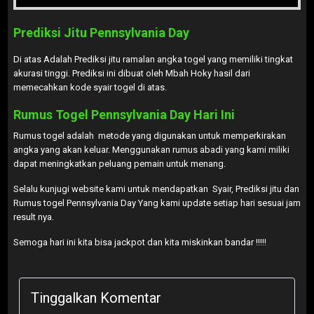
Prediksi Jitu Pennsylvania Day
Di atas Adalah Prediksi jitu ramalan angka togel yang memiliki tingkat
akurasi tinggi. Prediksi ini dibuat oleh Mbah Hoky hasil dari
memecahkan kode syair togel di atas.
Rumus Togel Pennsylvania Day Hari Ini
Rumus togel adalah metode yang digunakan untuk memperkirakan
angka yang akan keluar. Menggunakan rumus abadi yang kami miliki
dapat meningkatkan peluang pemain untuk menang.
Selalu kunjugi website kami untuk mendapatkan Syair, Prediksi jitu dan
Rumus togel Pennsylvania Day Yang kami update setiap hari sesuai jam
result nya.
Semoga hari ini kita bisa jackpot dan kita miskinkan bandar !!!!!
Tinggalkan Komentar