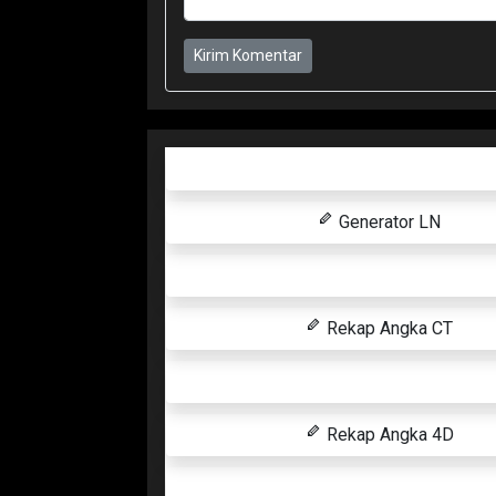
Kirim Komentar
Generator LN
Rekap Angka CT
Rekap Angka 4D