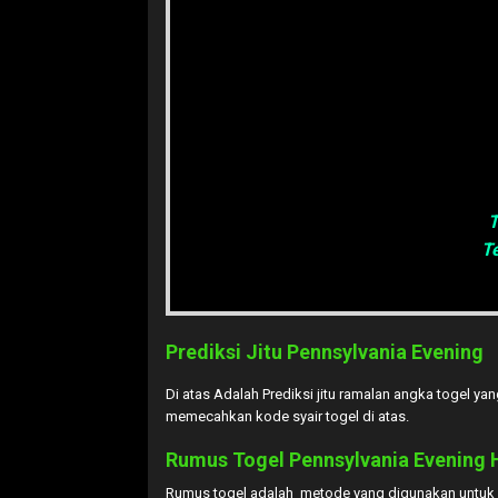
T
T
Prediksi Jitu Pennsylvania Evening
Di atas Adalah Prediksi jitu ramalan angka togel yang
memecahkan kode syair togel di atas.
Rumus Togel Pennsylvania Evening H
Rumus togel adalah metode yang digunakan untuk