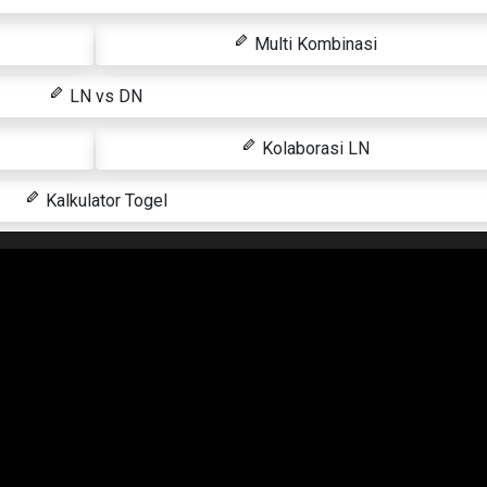
Multi Kombinasi
LN vs DN
Kolaborasi LN
Kalkulator Togel