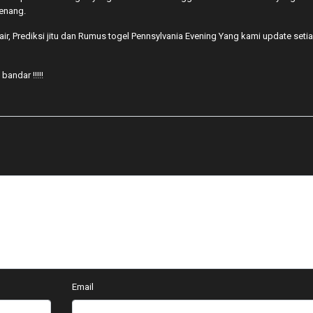
enang.
r, Prediksi jitu dan Rumus togel Pennsylvania Evening Yang kami update seti
bandar !!!!!
Email