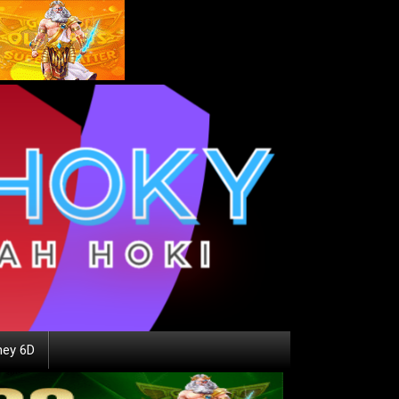
ney 6D