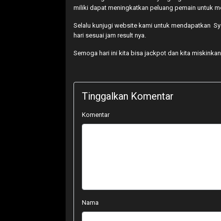
miliki dapat meningkatkan peluang pemain untuk m
Selalu kunjugi website kami untuk mendapatkan Syai
hari sesuai jam result nya.
Semoga hari ini kita bisa jackpot dan kita miskinkan 
Tinggalkan Komentar
Komentar
Nama