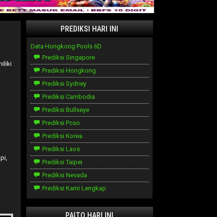
PREDIKSI HARI INI
Data Hongkong Pools 6D
Prediksi Singapore
iliki
Prediksi Hongkong
Prediksi Sydney
Prediksi Cambodia
Prediksi Bullseye
Prediksi Pcso
Prediksi Korea
Prediksi Laos
pi,
Prediksi Taipei
Prediksi Nevada
Prediksi Kami Lengkap
PAITO HARI INI