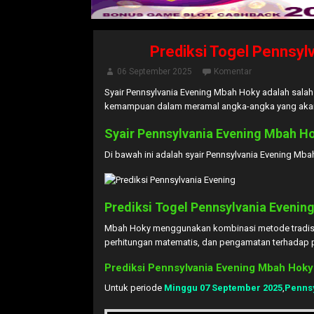
Prediksi Togel Pennsy
06 September 2025
Komentar
Syair Pennsylvania Evening Mbah Hoky adalah salah 
kemampuan dalam meramal angka-angka yang akan k
Syair Pennsylvania Evening Mbah H
Di bawah ini adalah syair Pennsylvania Evening Mb
Prediksi Togel Pennsylvania Eveni
Mbah Hoky menggunakan kombinasi metode tradision
perhitungan matematis, dan pengamatan terhadap 
Prediksi Pennsylvania Evening Mbah Hok
Untuk periode
Minggu 07 September 2025
,
Penns