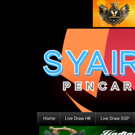
Home
Live Draw HK
Live Draw SGP