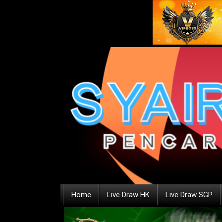
Home
Live Draw HK
Live Draw SGP