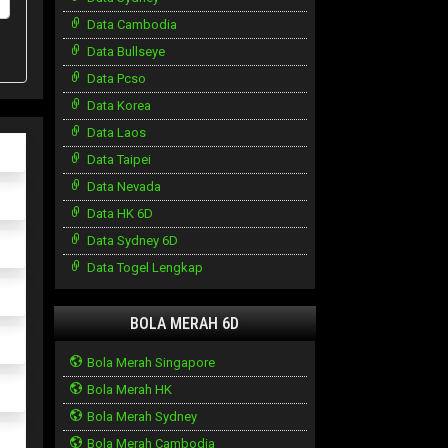
Data Cambodia
Data Bullseye
Data Pcso
Data Korea
Data Laos
Data Taipei
Data Nevada
Data HK 6D
Data Sydney 6D
Data Togel Lengkap
BOLA MERAH 6D
Bola Merah Singapore
Bola Merah HK
Bola Merah Sydney
Bola Merah Cambodia