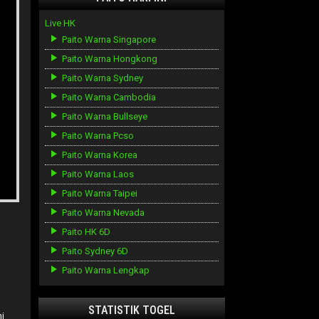
Live HK
Paito Warna Singapore
Paito Warna Hongkong
Paito Warna Sydney
Paito Warna Cambodia
Paito Warna Bullseye
Paito Warna Pcso
Paito Warna Korea
Paito Warna Laos
Paito Warna Taipei
Paito Warna Nevada
Paito HK 6D
Paito Sydney 6D
Paito Warna Lengkap
STATISTIK TOGEL
i