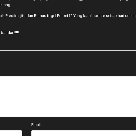
enang.
r, Prediksi jitu dan Rumus togel Poipet12 Yang kami update setiap hari sesua
bandar !!!!!
Email