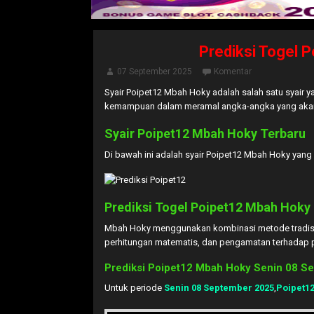
Prediksi Togel 
07 September 2025
Komentar
Syair Poipet12 Mbah Hoky adalah salah satu syair y
kemampuan dalam meramal angka-angka yang akan k
Syair Poipet12 Mbah Hoky Terbaru
Di bawah ini adalah syair Poipet12 Mbah Hoky yang
Prediksi Togel Poipet12 Mbah Hoky
Mbah Hoky menggunakan kombinasi metode tradision
perhitungan matematis, dan pengamatan terhadap 
Prediksi Poipet12 Mbah Hoky Senin
08 S
Untuk periode
Senin 08 September 2025
,
Poipet1