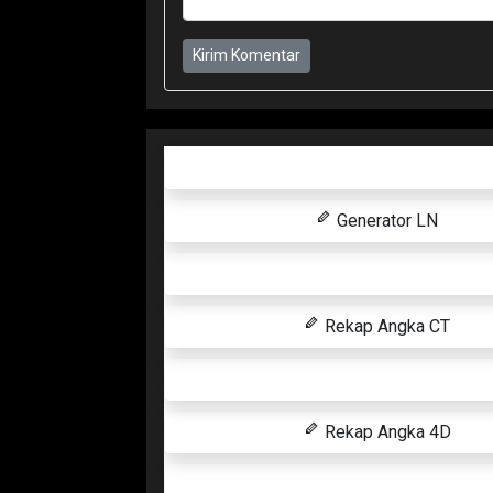
Kirim Komentar
Generator LN
Rekap Angka CT
Rekap Angka 4D