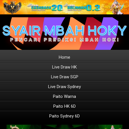
Home
Live Draw HK
Live Draw SGP
Live Draw Sydney
Paito Warna
Paito HK 6D
Paito Sydney 6D