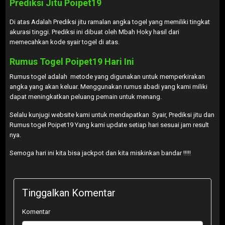
Prediksi Jitu Poipet19
Di atas Adalah Prediksi jitu ramalan angka togel yang memiliki tingkat
akurasi tinggi. Prediksi ini dibuat oleh Mbah Hoky hasil dari
memecahkan kode syair togel di atas.
Rumus Togel Poipet19 Hari Ini
Rumus togel adalah metode yang digunakan untuk memperkirakan
angka yang akan keluar. Menggunakan rumus abadi yang kami miliki
dapat meningkatkan peluang pemain untuk menang.
Selalu kunjugi website kami untuk mendapatkan Syair, Prediksi jitu dan
Rumus togel Poipet19 Yang kami update setiap hari sesuai jam result
nya.
Semoga hari ini kita bisa jackpot dan kita miskinkan bandar !!!!!
Tinggalkan Komentar
Komentar