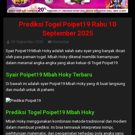
Prediksi Togel Poipet19 Rabu 10
September 2025
09 September 2025
Komentar
Syair Poipet19 Mbah Hoky adalah salah satu syair yang banyak dicari
oleh para pemain togel. Mbah Hoky dikenal memiliki kemampuan
dalam meramal angka-angka yang akan keluar di Togel Poipet19.
Syair Poipet19 Mbah Hoky Terbaru
Di bawah ini adalah syair Poipet19 Mbah Hoky yang di buat langsung
dan mudah untuk di pahami:
Prediksi Togel Poipet19 Mbah Hoky
Mbah Hoky menggunakan kombinasi metode tradisional dan modern
dalam membuat prediksi. Ini bisa termasuk interpretasi mimpi,
perhitungan matematis, dan pengamatan terhadap pola angka yang