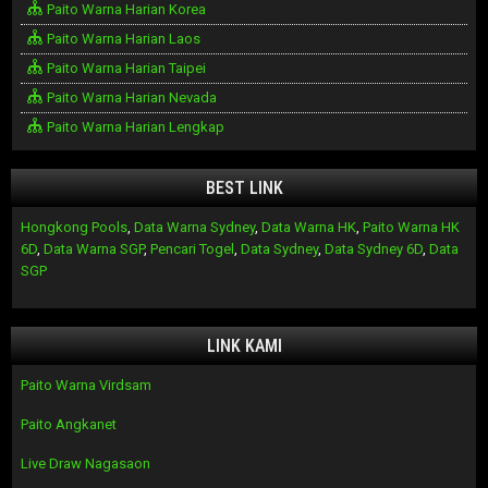
Paito Warna Harian Korea
Paito Warna Harian Laos
Paito Warna Harian Taipei
Paito Warna Harian Nevada
Paito Warna Harian Lengkap
BEST LINK
Hongkong Pools
,
Data Warna Sydney
,
Data Warna HK
,
Paito Warna HK
6D
,
Data Warna SGP
,
Pencari Togel
,
Data Sydney
,
Data Sydney 6D
,
Data
SGP
LINK KAMI
Paito Warna Virdsam
Paito Angkanet
Live Draw Nagasaon