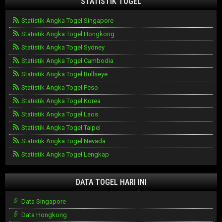
STATISTIK TOGEL
Statistik Angka Togel Singapore
Statistik Angka Togel Hongkong
Statistik Angka Togel Sydney
Statistik Angka Togel Cambodia
Statistik Angka Togel Bullseye
Statistik Angka Togel Pcso
Statistik Angka Togel Korea
Statistik Angka Togel Laos
Statistik Angka Togel Taipei
Statistik Angka Togel Nevada
Statistik Angka Togel Lengkap
DATA TOGEL HARI INI
Data Singapore
Data Hongkong