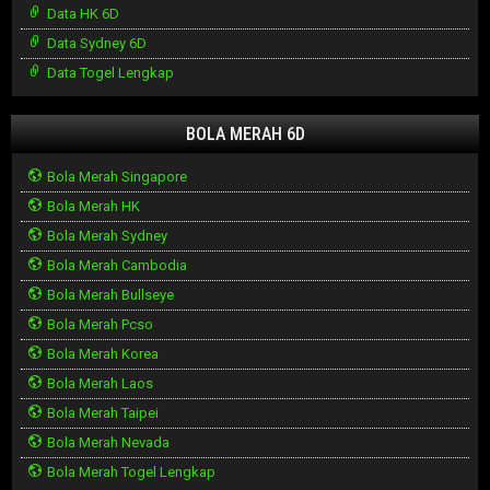
Data HK 6D
Data Sydney 6D
Data Togel Lengkap
BOLA MERAH 6D
Bola Merah Singapore
Bola Merah HK
Bola Merah Sydney
Bola Merah Cambodia
Bola Merah Bullseye
Bola Merah Pcso
Bola Merah Korea
Bola Merah Laos
Bola Merah Taipei
Bola Merah Nevada
Bola Merah Togel Lengkap