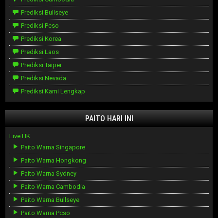
Prediksi Bullseye
Prediksi Pcso
Prediksi Korea
Prediksi Laos
Prediksi Taipei
Prediksi Nevada
Prediksi Kami Lengkap
PAITO HARI INI
Live HK
Paito Warna Singapore
Paito Warna Hongkong
Paito Warna Sydney
Paito Warna Cambodia
Paito Warna Bullseye
Paito Warna Pcso