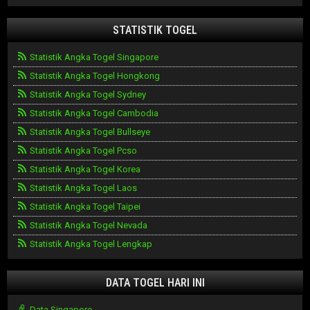
STATISTIK TOGEL
Statistik Angka Togel Singapore
Statistik Angka Togel Hongkong
Statistik Angka Togel Sydney
Statistik Angka Togel Cambodia
Statistik Angka Togel Bullseye
Statistik Angka Togel Pcso
Statistik Angka Togel Korea
Statistik Angka Togel Laos
Statistik Angka Togel Taipei
Statistik Angka Togel Nevada
Statistik Angka Togel Lengkap
DATA TOGEL HARI INI
Data Singapore