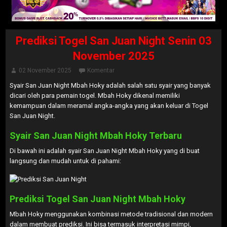
Prediksi Togel San Juan Night Senin 03
November 2025
02 November 2025
Komentar
Syair San Juan Night Mbah Hoky adalah salah satu syair yang banyak
dicari oleh para pemain togel. Mbah Hoky dikenal memiliki
kemampuan dalam meramal angka-angka yang akan keluar di Togel
San Juan Night.
Syair San Juan Night Mbah Hoky Terbaru
Di bawah ini adalah syair San Juan Night Mbah Hoky yang di buat
langsung dan mudah untuk di pahami:
Prediksi Togel San Juan Night Mbah Hoky
Mbah Hoky menggunakan kombinasi metode tradisional dan modern
dalam membuat prediksi. Ini bisa termasuk interpretasi mimpi,