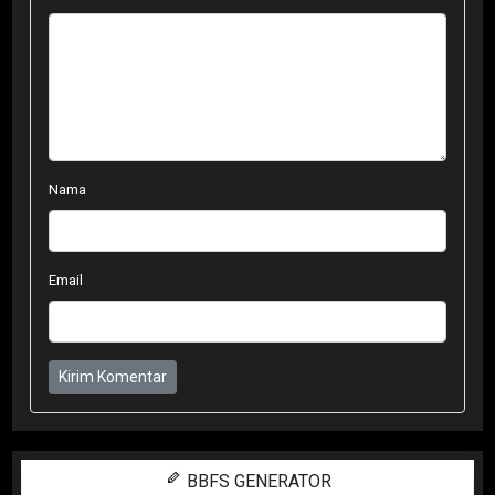
Nama
Email
Kirim Komentar
BBFS GENERATOR