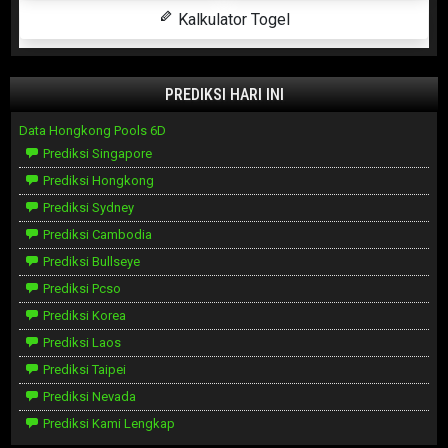
Kalkulator Togel
PREDIKSI HARI INI
Data Hongkong Pools 6D
Prediksi Singapore
Prediksi Hongkong
Prediksi Sydney
Prediksi Cambodia
Prediksi Bullseye
Prediksi Pcso
Prediksi Korea
Prediksi Laos
Prediksi Taipei
Prediksi Nevada
Prediksi Kami Lengkap