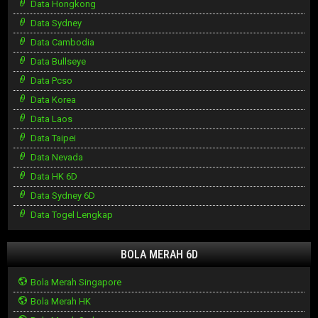
Data Hongkong
Data Sydney
Data Cambodia
Data Bullseye
Data Pcso
Data Korea
Data Laos
Data Taipei
Data Nevada
Data HK 6D
Data Sydney 6D
Data Togel Lengkap
BOLA MERAH 6D
Bola Merah Singapore
Bola Merah HK