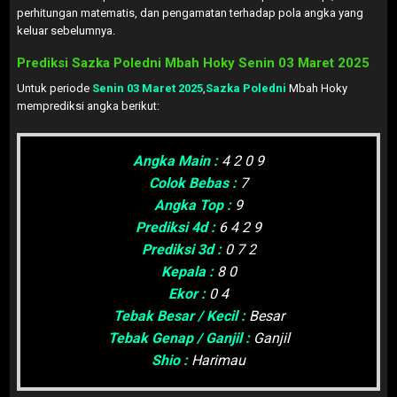
perhitungan matematis, dan pengamatan terhadap pola angka yang
keluar sebelumnya.
Prediksi Sazka Poledni Mbah Hoky Senin
03 Maret 2025
Untuk periode
Senin 03 Maret 2025
,
Sazka Poledni
Mbah Hoky
memprediksi angka berikut:
Angka Main :
4 2 0 9
Colok Bebas :
7
Angka Top :
9
Prediksi 4d :
6 4 2 9
Prediksi 3d :
0 7 2
Kepala :
8 0
Ekor :
0 4
Tebak Besar / Kecil :
Besar
Tebak Genap / Ganjil :
Ganjil
Shio :
Harimau