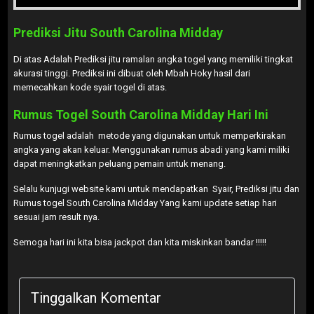
Prediksi Jitu South Carolina Midday
Di atas Adalah Prediksi jitu ramalan angka togel yang memiliki tingkat
akurasi tinggi. Prediksi ini dibuat oleh Mbah Hoky hasil dari
memecahkan kode syair togel di atas.
Rumus Togel South Carolina Midday Hari Ini
Rumus togel adalah metode yang digunakan untuk memperkirakan
angka yang akan keluar. Menggunakan rumus abadi yang kami miliki
dapat meningkatkan peluang pemain untuk menang.
Selalu kunjugi website kami untuk mendapatkan Syair, Prediksi jitu dan
Rumus togel South Carolina Midday Yang kami update setiap hari
sesuai jam result nya.
Semoga hari ini kita bisa jackpot dan kita miskinkan bandar !!!!!
Tinggalkan Komentar