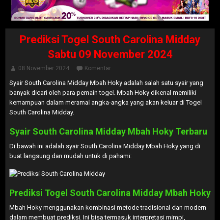
Prediksi Togel South Carolina Midday
Sabtu 09 November 2024
08 November 2024
Komentar
Syair South Carolina Midday Mbah Hoky adalah salah satu syair yang
banyak dicari oleh para pemain togel. Mbah Hoky dikenal memiliki
kemampuan dalam meramal angka-angka yang akan keluar di Togel
South Carolina Midday.
Syair South Carolina Midday Mbah Hoky Terbaru
Di bawah ini adalah syair South Carolina Midday Mbah Hoky yang di
buat langsung dan mudah untuk di pahami:
Prediksi Togel South Carolina Midday Mbah Hoky
Mbah Hoky menggunakan kombinasi metode tradisional dan modern
dalam membuat prediksi. Ini bisa termasuk interpretasi mimpi,