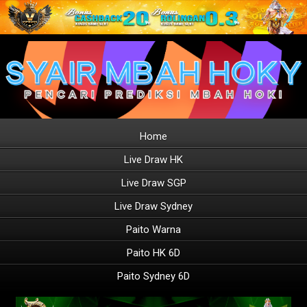
Home
Live Draw HK
Live Draw SGP
Live Draw Sydney
Paito Warna
Paito HK 6D
Paito Sydney 6D