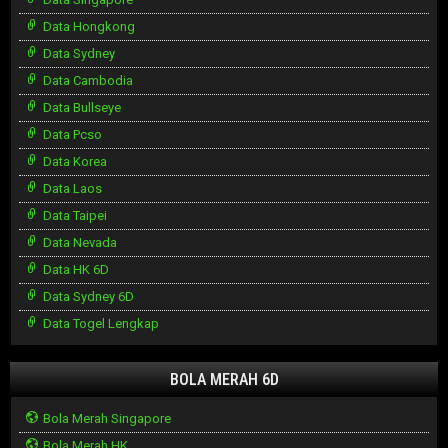
Data Hongkong
Data Sydney
Data Cambodia
Data Bullseye
Data Pcso
Data Korea
Data Laos
Data Taipei
Data Nevada
Data HK 6D
Data Sydney 6D
Data Togel Lengkap
BOLA MERAH 6D
Bola Merah Singapore
Bola Merah HK