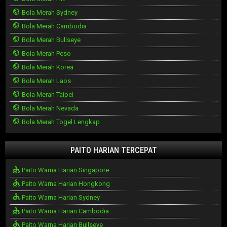
Bola Merah Sydney
Bola Merah Cambodia
Bola Merah Bullseye
Bola Merah Pcso
Bola Merah Korea
Bola Merah Laos
Bola Merah Taipei
Bola Merah Nevada
Bola Merah Togel Lengkap
PAITO HARIAN TERCEPAT
Paito Warna Harian Singapore
Paito Warna Harian Hongkong
Paito Warna Harian Sydney
Paito Warna Harian Cambodia
Paito Warna Harian Bullseye