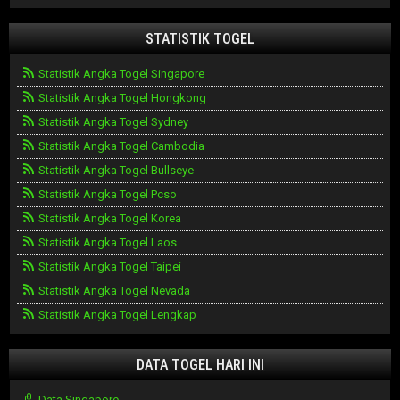
STATISTIK TOGEL
Statistik Angka Togel Singapore
Statistik Angka Togel Hongkong
Statistik Angka Togel Sydney
Statistik Angka Togel Cambodia
Statistik Angka Togel Bullseye
Statistik Angka Togel Pcso
Statistik Angka Togel Korea
Statistik Angka Togel Laos
Statistik Angka Togel Taipei
Statistik Angka Togel Nevada
Statistik Angka Togel Lengkap
DATA TOGEL HARI INI
Data Singapore