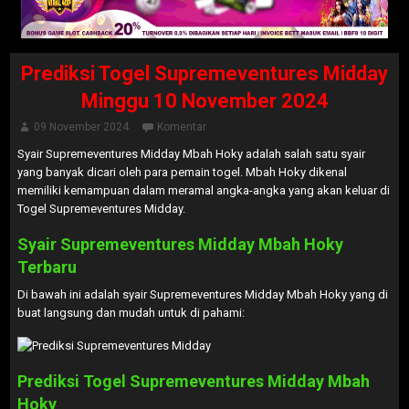
Prediksi Togel Supremeventures Midday
Minggu 10 November 2024
09 November 2024
Komentar
Syair Supremeventures Midday Mbah Hoky adalah salah satu syair
yang banyak dicari oleh para pemain togel. Mbah Hoky dikenal
memiliki kemampuan dalam meramal angka-angka yang akan keluar di
Togel Supremeventures Midday.
Syair Supremeventures Midday Mbah Hoky
Terbaru
Di bawah ini adalah syair Supremeventures Midday Mbah Hoky yang di
buat langsung dan mudah untuk di pahami:
Prediksi Togel Supremeventures Midday Mbah
Hoky