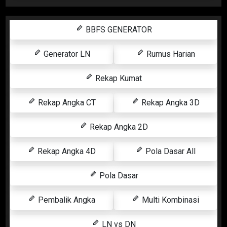
BBFS GENERATOR
Generator LN
Rumus Harian
Rekap Kumat
Rekap Angka CT
Rekap Angka 3D
Rekap Angka 2D
Rekap Angka 4D
Pola Dasar All
Pola Dasar
Pembalik Angka
Multi Kombinasi
LN vs DN