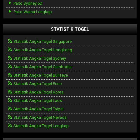
Paito Sydney 6D
Paito Warna Lengkap
STATISTIK TOGEL
Statistik Angka Togel Singapore
Statistik Angka Togel Hongkong
Statistik Angka Togel Sydney
Statistik Angka Togel Cambodia
Statistik Angka Togel Bullseye
Statistik Angka Togel Pcso
Statistik Angka Togel Korea
Statistik Angka Togel Laos
Statistik Angka Togel Taipei
Statistik Angka Togel Nevada
Statistik Angka Togel Lengkap