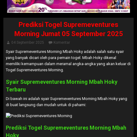
Prediksi Togel Supremeventures
Morning Jumat 05 September 2025
04 September 2025
Komentar
Syair Supremeventures Morning Mbah Hoky adalah salah satu syair
yang banyak dicari oleh para pemain togel. Mbah Hoky dikenal
memiliki kemampuan dalam meramal angka-angka yang akan keluar di
Togel Supremeventures Morning.
Syair Supremeventures Morning Mbah Hoky
Terbaru
Di bawah ini adalah syair Supremeventures Morning Mbah Hoky yang
di buat langsung dan mudah untuk di pahami:
Prediksi Togel Supremeventures Morning Mbah
Hoky